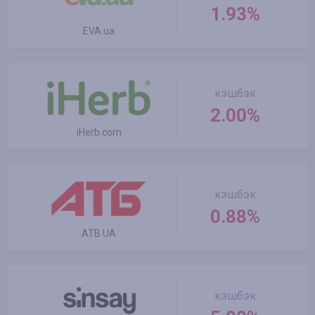
1.93%
EVA.ua
кэшбэк
2.00%
iHerb.com
кэшбэк
0.88%
ATB UA
кэшбэк