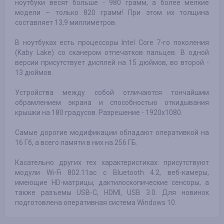
ноутбуки весят больше - 980 грамм, а более мелкие
модели – только 820 грамм! При этом их толщина
составляет 13,9 миллиметров.
В ноутбуках есть процессоры Intel Core 7-го поколения
(Kaby Lake) со сканером отпечатков пальцев. В одной
версии присутствует дисплей на 15 дюймов, во второй -
13 дюймов.
Устройства между собой отличаются тончайшим
обрамлением экрана и способностью откидывания
крышки на 180 градусов. Разрешение - 1920х1080.
Самые дорогие модификации обладают оперативкой на
16 Гб, а всего памяти в них на 256 ГБ.
Касательно других тех характеристиках: присутствуют
модули Wi-Fi 802.11ac с Bluetooth 4.2, веб-камеры,
имеющие HD-матрицы, дактилоскопические сенсоры, а
также разъемы USB-C, HDMI, USB 3.0. Для новинок
подготовлена оперативная система Windows 10.