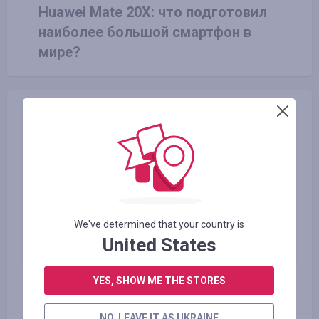
Huawei Mate 20X: что подготовил
наиболее большой смартфон в
мире?
We've determined that your country is
United States
23.06.2016
YES, SHOW ME THE STORES
Виды экологически чистого
NO, LEAVE IT AS UKRAINE