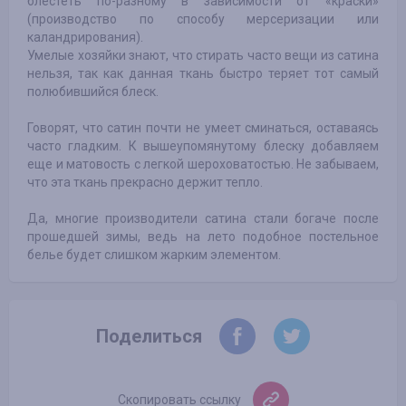
блестеть по-разному в зависимости от «краски»
(производство по способу мерсеризации или
каландрирования).
Умелые хозяйки знают, что стирать часто вещи из сатина
нельзя, так как данная ткань быстро теряет тот самый
полюбившийся блеск.
Говорят, что сатин почти не умеет сминаться, оставаясь
часто гладким. К вышеупомянутому блеску добавляем
еще и матовость с легкой шероховатостью. Не забываем,
что эта ткань прекрасно держит тепло.
Да, многие производители сатина стали богаче после
прошедшей зимы, ведь на лето подобное постельное
белье будет слишком жарким элементом.
Поделиться
Скопировать ссылку