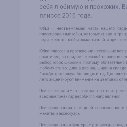
себя любимую и прохожих. 
плиссе 2016 года.
Юбка – неотъемлемая часть нашего гарде
плиссированные юбки, которые снова в тренд
леди, женственной и романтичной, и при этом
Юбка плиссе на протяжении нескольких лет 
практичен, он придает женской половине че
Выбор юбок широкий, поэтому обязательно 
любому стилю: длина разная, ширина складо
бохо/ретро/кэжуал/колледж и т.д. Дополнит
лето акцентируют внимание на цветовых оттен
Плиссе сегодня – это экстравагантная, гром
всех эшелонах гардеробного направления.
Плиссированным в модной современности м
жакеты, и аксессуары.
Плиссированная фактура – это всегда празд