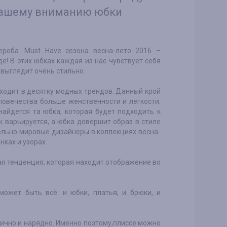
Вашему вниманию юбки
роба. Must Have сезона весна-лето 2016 –
е! В этих юбках каждая из нас чувствует себя
 выглядит очень стильно.
входит в десятку модных трендов. Данный крой
ловечества больше женственности и легкости.
найдется та юбка, которая будет подходить к
к варьируется, а юбка довершит образ в стиле
ельно мировые дизайнеры в коллекциях весна-
ках и узорах.
кая тенденция, которая находит отображение во
ожет быть всё: и юбки, платья, и брюки, и
нично и нарядно. Именно поэтому,плиссе можно