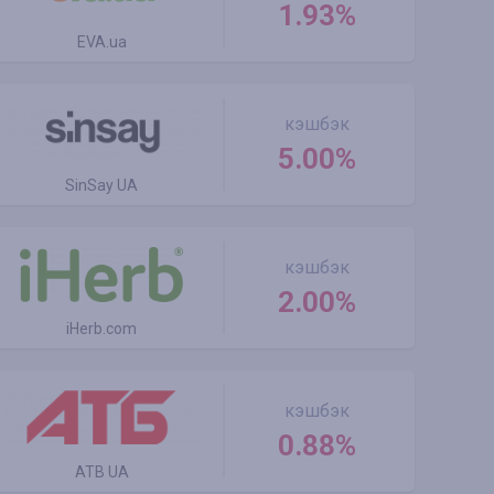
1.93%
EVA.ua
кэшбэк
5.00%
SinSay UA
кэшбэк
2.00%
iHerb.com
кэшбэк
0.88%
ATB UA