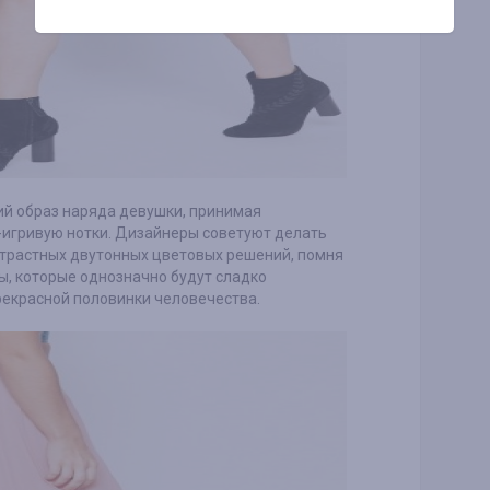
ий образ наряда девушки, принимая
-игривую нотки. Дизайнеры советуют делать
нтрастных двутонных цветовых решений, помня
, которые однозначно будут сладко
екрасной половинки человечества.