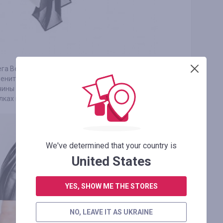
га Венета, Шанель, а также Фенди. Этот крой
енитых модных показов, но уделенного
чины - невероятная практичность, которая
улках или же на торжественных вечерах.
We've determined that your country is
United States
YES, SHOW ME THE STORES
NO, LEAVE IT AS UKRAINE