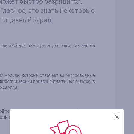
ожет быстро разрядится,
 Главное, это знать некоторые
агоценный заряд.
оей зарядке, тем лучше для него, так как он
й модуль, который отвечает за беспроводные
uetooth и звонки приема сигнала. Получается, в
о заряда.
ollipop и далее по умолчанию обладают
щий энергопотребление смартфона. Включаем