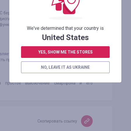
NFC берут себе много энергии. Еще заряд уходит
дисплея с функцией автоповорота экрана.
 функции не отключить при переходе в режим
We've determined that your country is
United States
YES, SHOW ME THE STORES
вляется экран. Меньше делаем его активным -
сть процесса.
NO, LEAVE IT AS UKRAINE
я простое выключение смартфона и его
Скопировать ссылку