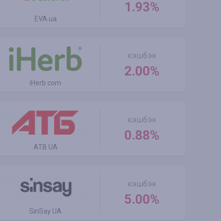
1.93%
EVA.ua
кэшбэк
2.00%
iHerb.com
кэшбэк
0.88%
ATB UA
кэшбэк
5.00%
SinSay UA