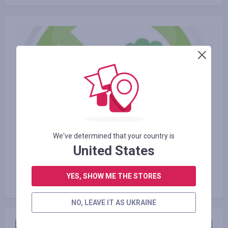
We've determined that your country is
United States
23.06.2016
Виды экологически чистого
YES, SHOW ME THE STORES
транспорта и польза от него
NO, LEAVE IT AS UKRAINE