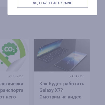
NO, LEAVE IT AS UKRAINE
23.06.2016
24.04.2018
логически
Как будет работать
транспорта
Galaxy X7?
от него
Смотрим на видео