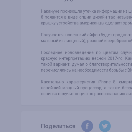
Накануне произошла утечка информации из шт
8 появится в виде опции дизайн так называ
крышку устройства американцы сделают хро
Получается, новенький айфон будет продавать
матовый и глянцевый), розовой и серебристой
Последнее нововведение по цветам случи
красную интерпретацию весной 2017-го. Ка
такой вариант, думая о благотворительнос
перечислялись на необходимости борьбы с В
Касательно характеристик iPhone 8: смар
новейший мощный процессор, а также безр
новинка получит опцию по распознаванию ли
Поделиться