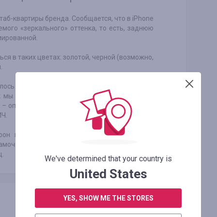
аб-квартиры бренда. Сообщается, что в iPhone
емого «зеркального» оттенка, то есть, заднюю
мированной.
ся в таких цветах: золотой, черной (возможно,
.
лось с iPhone 7 – смартфону предоставили
к мы уже писали, американский бренд сделал
ти – определенные доходы от продаж телефона
ИЧ.
тфон порадует OLED-дисплеем на 5,8 дюйма,
амочный дизайн. Еще говорят, что мобильная
ц.
We've determined that your country is
United States
YES, SHOW ME THE STORES
Скопировать ссылку