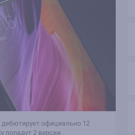
i дебютирует официально 12
жу попадут 2 версии