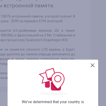
ы встроенной памяти.
 128 ГБ встроенной памяти, а второй получит 8
цена - $599 за первый и $749 за второй.
едется 6,0-дюймовым экраном JDI, а также
y IMX386) и фронтальной на 5 Мп. Стабильная и
даря процессору Qualcomm Snapdragon 835.
не не окажется плоского LCD-экрана, а будет
ади дисплея до панели спереди увеличится до
оенном в экран сканере отпечатков пальцев,
тандарту IP68.
тоялся в ноябре 2016-го. Главная отличительная
 не имеющий рамки с двух сторон и сверху.
We've determined that your country is
Скопировать ссылку