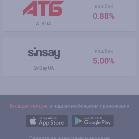
кэшбэк
0.88%
ATB UA
кэшбэк
5.00%
SinSay UA
Больше скидок
в нашем мобильном приложении
Следите за новостями и акциями