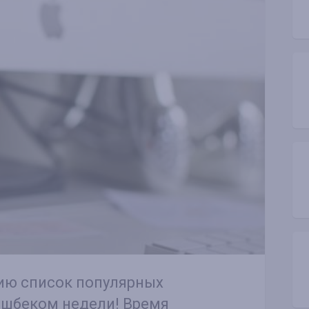
ию список популярных
эшбеком недели! Время