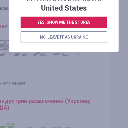
United States
оплаченного заказа.
YES, SHOW ME THE STORES
ви (Россия)
NO, LEAVE IT AS UKRAINE
нного заказа.
индустрии развлечений (Украина,
США)