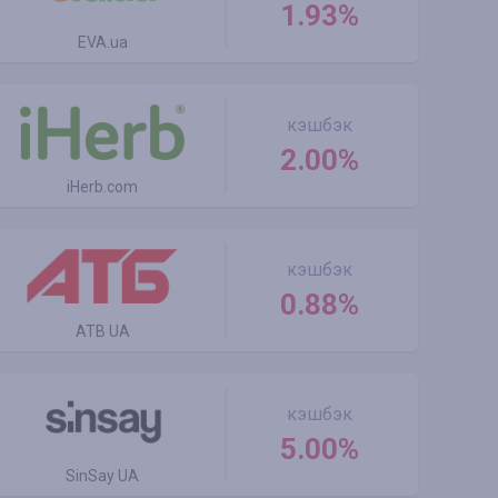
1.93%
EVA.ua
кэшбэк
2.00%
iHerb.com
кэшбэк
0.88%
ATB UA
кэшбэк
5.00%
SinSay UA