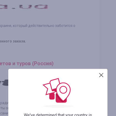
Украине, который действительно заботится о
енного заказа.
етов и туров (Россия)
традициями, хобби и клубами по интересам.
ты онлайн, помогает подобрать и
исания пригородных поездов.
We've determined that your country is