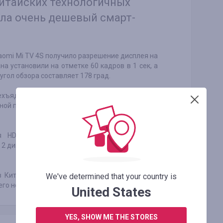
китайских технологичных
ла очень дешевый смарт-
aomi Mi TV 4S получило разрешение дисплея на
на установили на отметке 60 кадров в 1 сек, а
 угол обзора составляет 178 град.
хъядерным процессором Amlogic T962, где
ной памяти в телевизоре 1 Гб, а флэш-памяти –
-я HDMI и одним LAN, плюс расширенным
2 динамика по 10 Ватт. Новинка потребляет 50
в Китае, а его стоимость равна лишь $190! О
We've determined that your country is
его не сообщается.
United States
YES, SHOW ME THE STORES