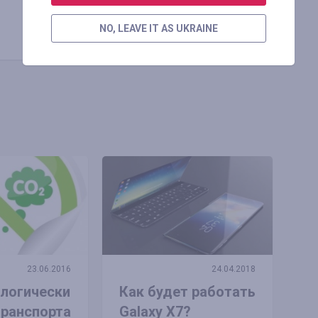
Скопировать ссылку
NO, LEAVE IT AS UKRAINE
23.06.2016
24.04.2018
логически
Как будет работать
транспорта
Galaxy X7?