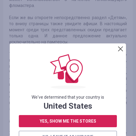
фломастера.
Если же вы откроете непосредственно раздел «Детям»,
то внизу страницы также увидите афиши. В настоящий
момент среди трех представленных скидки предлагает
только одна. И данное предложение актуально
исключительно на памперсы.
Также на этом сайте присутствует еще одна возможность
посмотреть акционные детские товары подобно той,
которая представлена на описанном выше ресурсе.
Чтобы увидеть ее, откройте любой раздел. Например,
«Одежда для мальчиков». Обратите внимание, что вы
имеете возможность сортировать товары по скидке –
достаточно для этого кликнуть на соответствующую
ссылку. И вверху страницы появятся товары,
We've determined that your country is
продающиеся по акционным ценам. Размер скидки при
United States
этом будет указан в общем каталоге рядом с товаром.
Несколько советов по скидкам
YES, SHOW ME THE STORES
Хочется еще сказать, что акционные товары, на которые