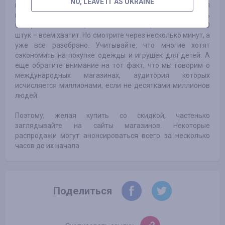
NO, LEAVE IT AS UKRAINE
предлагают реальные скидки, разбираются
покупателями быстро. Я бы даже сказал, что очень
быстро. Казалось бы, на сайте отмечено, что в наличии 50
штук – всем хватит. Но смотрите через несколько минут, а
уже все разобрано. Учитывайте, что многие хотят
сэкономить на покупке одежды и игрушек для детей. А
еще обратите внимание на тот факт, что мы говорим о
международных магазинах, аудитория которых
исчисляется миллионами, если не десятками миллионов
людей.
Поэтому, желая купить со скидкой, частенько
заглядывайте на сайты магазинов. Некоторые
распродажи могут анонсироваться всего за несколько
часов до их начала.
Поделиться