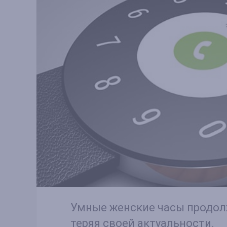
Умные женские часы продол
теряя своей актуальности.