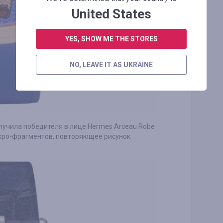
United States
YES, SHOW ME THE STORES
NO, LEAVE IT AS UKRAINE
учила победителя в лице Hermes Arceau Robe
икро-фрагментов, повторяющее рисунок