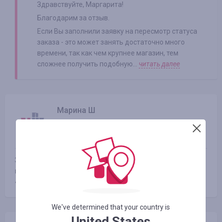
Здравствуйте, Маргарита!
Благодарим за отзыв.
Если Вы заполнили заявку на пересмотр статуса
заказа - это может занять достаточно много
времени, так как чем крупнее магазин, тем
сложнее получить подобную...
читать далее
Марина Ш
07.06.2018 13:48
Оценка:
Заказ долгое время не отображался. Но все начислили,
по срокам почти 1 месяц. А сумма в 380 грн. приятный
«бонус» :)
We've determined that your country is
United States