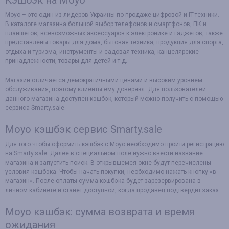
Кэшбэк на Moyo
Moyo – это один из лидеров Украины по продаже цифровой и IT-техники.
В каталоге магазина большой выбор телефонов и смартфонов, ПК и
планшетов, всевозможных аксессуаров к электронике и гаджетов, также
представлены товары для дома, бытовая техника, продукция для спорта,
отдыха и туризма, инструменты и садовая техника, канцелярские
принадлежности, товары для детей и т.д.
Магазин отличается демократичными ценами и высоким уровнем
обслуживания, поэтому клиенты ему доверяют. Для пользователей
данного магазина доступен кэшбэк, который можно получить с помощью
сервиса Smarty.sale.
Moyo кэшбэк сервис Smarty.sale
Для того чтобы оформить кэшбэк с Moyo необходимо пройти регистрацию
на Smarty.sale. Далее в специальном поле нужно ввести название
магазина и запустить поиск. В открывшемся окне будут перечислены
условия кэшбэка. Чтобы начать покупки, необходимо нажать кнопку «в
магазин». После оплаты сумма кэшбэка будет зарезервирована в
личном кабинете и станет доступной, когда продавец подтвердит заказ.
Moyo кэшбэк: сумма возврата и время
ожидания