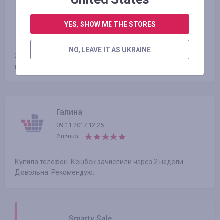
Андрій Михальський
06.06.2018 14:20
YES, SHOW ME THE STORES
Оценка:
NO, LEAVE IT AS UKRAINE
Хороший магазин. И кешбек вернулся без проблем, хотя и
пришлось ждать чуть дольше обычного.
Галина
09.11.2017 12:25
Оценка:
Купила телефон. Кешбек зачислили через 2 недели.
Довольна. Рекомендую.
Smarty Sale