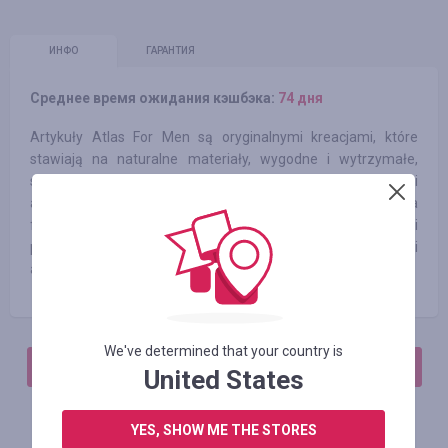
ИНФО
ГАРАНТИЯ
Среднее время ожидания кэшбэка:
74 дня
Artykuły Atlas For Men są oryginalnymi kreacjami, które
stawiają na naturalne materiały, wygodne i wytrzymałe,
skrojone tak, by zapewnić dobre samopoczucie. Ubrania i
akcesoria zostały zaprojektowane z naciskiem na
fukcjonalność. Nasze kolekcje inspirowane są dużymi
przestrzeniami i wyróżniają się naturalnym krojem i
autentycznym charakterem.
We've determined that your country is
АВТОРИЗИРУЙТЕСЬ, ЧТОБЫ ОСТАВИТЬ ОТЗЫВ
United States
YES, SHOW ME THE STORES