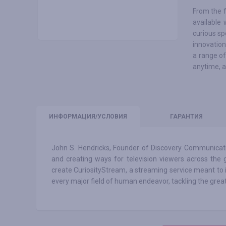
From the 
available 
curious spe
innovation
a range of
anytime, 
ИНФО
РМАЦИЯ/УСЛОВИЯ
ГАРАНТИЯ
John S. Hendricks, Founder of Discovery Communicati
and creating ways for television viewers across the g
create CuriosityStream, a streaming service meant to i
every major field of human endeavor, tackling the great