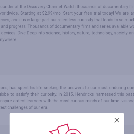
founder of the Discovery Channel. Watch thousands of documentary fil
worldwide. Starting at $2.99/mo. Start your free trial today! We are an
cies, and it is in large part our relentless curiosity that leads to so muc
 and progress. Thousands of documentary films and series available w
 devices. Dive Deep into science, history, nature, technology, society and
anywhere.
ons, has spent his life seeking the answers to our most enduring que
lobe to satisfy their curiosity. In 2015, Hendricks harnessed this pas
nspire ardent learners with the most curious minds of our time: visiona
est challenges of our era.