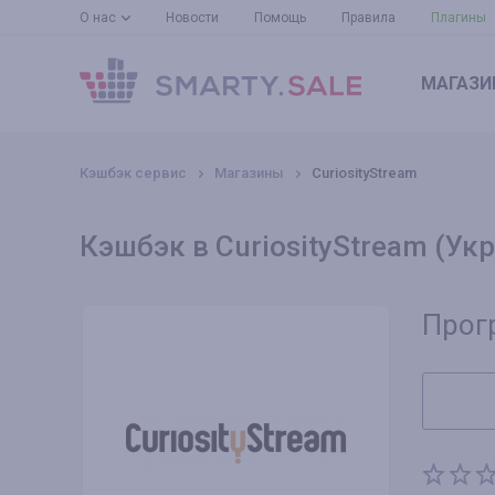
О нас
Новости
Помощь
Правила
Плагины
МАГАЗИ
Кэшбэк сервис
Магазины
CuriosityStream
Кэшбэк в CuriosityStream (Ук
Прог