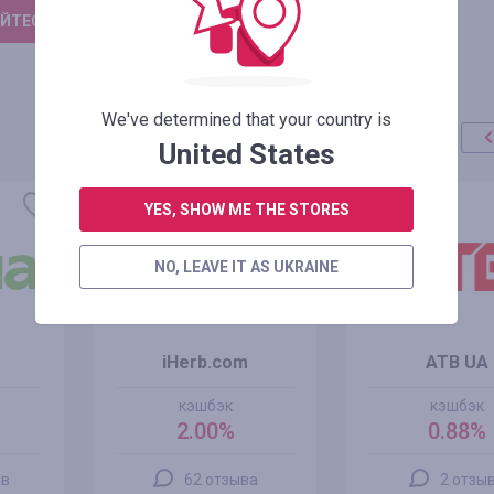
ЙТЕСЬ, ЧТОБЫ ОСТАВИТЬ ОТЗЫВ
We've determined that your country is
United States
YES, SHOW ME THE STORES
NO, LEAVE IT AS UKRAINE
iHerb.com
ATB UA
кэшбэк
кэшбэк
2.00%
0.88%
ов
62 отзыва
2 отзы