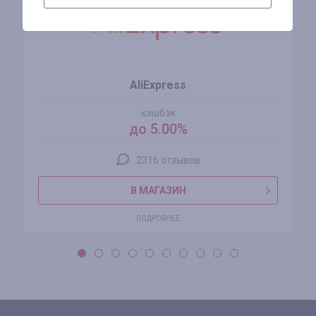
AliExpress
кэшбэк
до 5.00%
2316 отзывов
В МАГАЗИН
ПОДРОБНЕЕ