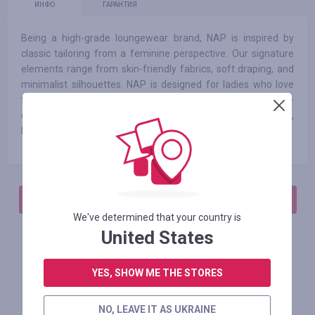
ИНФО
ГАРАНТИЯ
Being a high-grade loungewear brand, NAP is inspired by
classic tailoring from a feminine perspective. Our signature
elements range from skin-friendly fabrics, soft draping, and
minimalist silhouettes. NAP is designed for ladies who love
themselves, desire freedom, and are passionate about high-
quality things. Concise, smooth, and multi-layered elements,
NAP gives fashion a more delicate sense.
АВТОРИЗИРУЙТЕСЬ, ЧТОБЫ ОСТАВИТЬ ОТЗЫВ
We've determined that your country is
United States
Похожие магазины
YES, SHOW ME THE STORES
NO, LEAVE IT AS UKRAINE