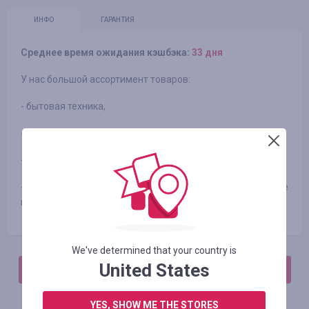
ИНФО
ГАРАНТИЯ
Среднее время ожидания кэшбэка:
33 дня
У нас большой ассортимент товаров:
- бытовая техника,
- кухонные принадлежности,
- товары для детей,
- тренажеры и еще множество товаров, которые
необходимы каждому.
We've determined that your country is
United States
АВТОРИЗИРУЙТЕСЬ, ЧТОБЫ ОСТАВИТЬ ОТЗЫВ
YES, SHOW ME THE STORES