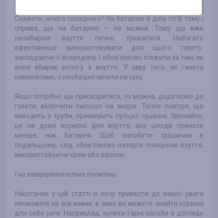
Скажете, нічого складного? На батарею й діла то! В тому і
справа, що на батарею – не можна. Тому що вже
незабаром взуття почне тріскатися. Набагато
ефективніше використовувати для цього газету,
закладаючи її всередину. І обов'язково стежити за тим, як
вона вбирає вологу з взуття. У міру того, як газета
намокатиме, її необхідно міняти на суху.
Якщо потрібно ще прискоритися, то можна, додатково до
газети, включити пилосос на видув. Тепле повітря, що
виходить з труби, прискорить процес сушіння. Звичайно,
це не дуже корисно для взуття, але шкоди принесе
менше, ніж батарея. Щоб запобігти тріщинам в
подальшому, слід обов'язково натерти поверхню взуття,
використовуючи крем або вазелін.
І на завершення кілька посилань
Наостанок у цій статті я хочу привести до вашої уваги
посилання на магазини, в яких ви можете знайти корисні
для себе речі. Наприклад, купити гарні засоби з догляду