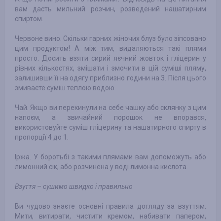
вам дасть мильний розчин, розведений нашатирним
спиртом.
Червоне вино. Скільки гарних жіночих блуз було зіпсовано
цим продуктом! А між тим, видаляються такі плями
просто. Досить взяти сирий яєчний жовток і гліцерин у
рівних кількостях, змішати і змочити в цій суміші пляму,
залишивши її на одягу приблизно години на 3. Після цього
змиваєте суміш теплою водою.
Чай. Якщо ви перекинули на себе чашку або склянку з цим
напоєм, а звичайний порошок не впорався,
використовуйте суміш гліцерину та нашатирного спирту в
пропорції 4 до 1.
Іржа. У боротьбі з такими плямами вам допоможуть або
лимонний сік, або розчинена у воді лимонна кислота.
Взуття – сушимо швидко і правильно
Ви чудово знаєте основні правила догляду за взуттям.
Мити, витирати, чистити кремом, набивати папером,