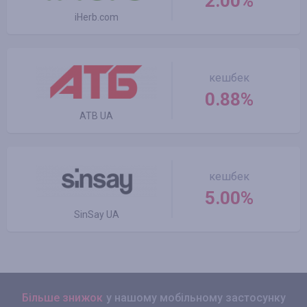
2.00%
iHerb.com
кешбек
0.88%
ATB UA
кешбек
5.00%
SinSay UA
Більше знижок
у нашому мобільному застосунку