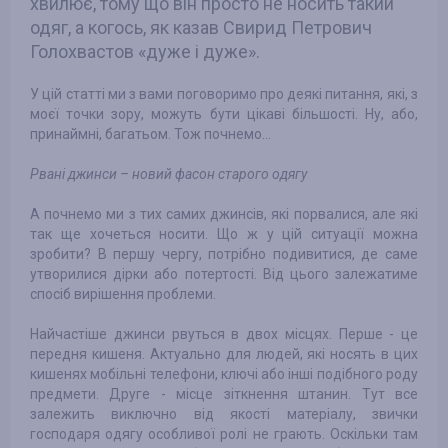
хвилює, тому що він просто не носить такий
одяг, а когось, як казав Свирид Петрович
Голохвастов «дуже і дуже».
У цій статті ми з вами поговоримо про деякі питання, які, з
моєї точки зору, можуть бути цікаві більшості. Ну, або,
принаймні, багатьом. Тож почнемо…
Рвані джинси – новий фасон старого одягу
А почнемо ми з тих самих джинсів, які порвалися, але які
так ще хочеться носити. Що ж у цій ситуації можна
зробити? В першу чергу, потрібно подивитися, де саме
утворилися дірки або потертості. Від цього залежатиме
спосіб вирішення проблеми.
Найчастіше джинси рвуться в двох місцях. Перше - це
передня кишеня. Актуально для людей, які носять в цих
кишенях мобільні телефони, ключі або інші подібного роду
предмети. Друге - місце зіткнення штанин. Тут все
залежить виключно від якості матеріалу, звички
господаря одягу особливої ​​ролі не грають. Оскільки там