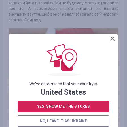
ховаючи його в коробку. Ми не будемо детально говорити
про це. А торкнемося іншого питання. Як швидко
висушити взуття, щоб воно і надалі зберігало свій чудовий
зовнішній вигляд.
We've determined that your country is
United States
YES, SHOW ME THE STORES
NO, LEAVE IT AS UKRAINE