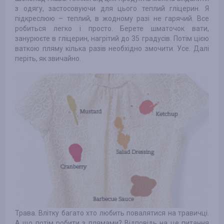
з одягу, застосовуючи для цього теплий гліцерин. Я
підкреслюю – теплий, в жодному разі не гарячий. Все
робиться легко і просто. Берете шматочок вати,
занурюєте в гліцерин, нагрітий до 35 градусів. Потім цією
ваткою пляму кілька разів необхідно змочити. Усе. Далі
періть, як звичайно.
Трава. Влітку багато хто любить повалятися на травичці.
А що потім робити з плямами? Відповідь на це питання