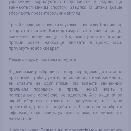
ущільнення користується популярністю у людей, що
займаються кінним спортом. Завдяки їй штани довше
зберігають презентабельний вигляд.
Третій – використовувати внутрішню нашивку. Наприклад,
з картатої тканини. Виглядатимуть такі нашивки краще,
займаючи певну площу. Тобто, якщо у вас на штанині
прямий розріз, найкраще вирізати в цьому місці
прямокутник або квадрат.
Плями на одягу – які і чим виводити
З джинсами розібралися. Тепер перейдемо до питання
про плями. Треба думати, що хоч іноді, з необережності,
ви ставите на одяг плями, які вивести звичайним
пральним порошком в пралці, нехай навіть з
попередньою обробкою, не вдається. Але якщо ж ви
вкрай обережні і такого не допускаєте, все одно
прочитайте, раптом знадобиться. Я постарався зібрати
інформацію про найактуальніші плями, які виникають
найчастіше.
Шоколад і кава. Плями від цих продуктів можна видалити