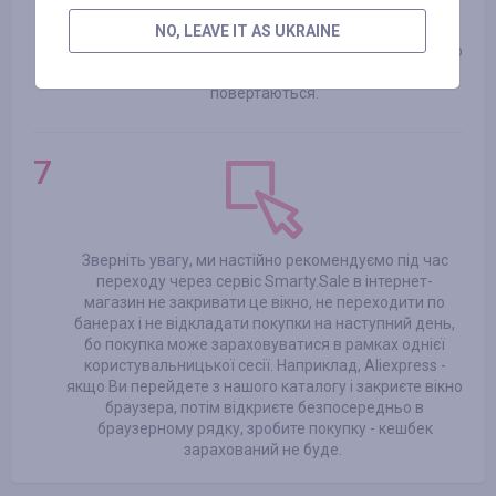
У мить здійснення покупки постарайтеся не
переходити по рекламних банерах на сторонніх
NO, LEAVE IT AS UKRAINE
сайтах, в тому числі й у деяких інтернет-магазинах, бо
це може нашкодити нарахуванню коштів, що
повертаються.
Зверніть увагу, ми настійно рекомендуємо під час
переходу через сервіс Smarty.Sale в інтернет-
магазин не закривати це вікно, не переходити по
банерах і не відкладати покупки на наступний день,
бо покупка може зараховуватися в рамках однієї
користувальницької сесії. Наприклад, Aliexpress -
якщо Ви перейдете з нашого каталогу і закриєте вікно
браузера, потім відкриєте безпосередньо в
браузерному рядку, зробите покупку - кешбек
зарахований не буде.