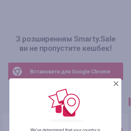
З розширенням Smarty.Sale
ви не пропустите кешбек!
Встановити для Google Chrome
Розширення для браузера автоматично визначить,
чи є можливість отримати кешбек в інтернет магазині.
We've determined that your country is