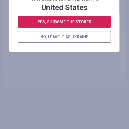
h
t
t
p
s
:
/
/
a
l
i
e
x
p
r
e
s
s
.
c
o
m
United States
YES, SHOW ME THE STORES
NO, LEAVE IT AS UKRAINE