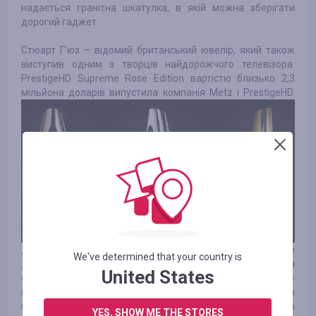
надається гранітна шкатулка, в якій можна зберігати
дорогий гаджет.
Стюарт Г'юз – відомий британський ювелір, який також
виступив одним з творців найдорожчого телевізора.
PrestigeHD Supreme Rose Edition вартістю близько 2,3
мільйона доларів випустила компанія Metz і PrestigeHD.
Діагональ екрана складає 55 дюймів, що цілком підійде
We've determined that your country is
для новітньої технології телебачення – 4К. Для
United States
оздоблення рами телевізора використали немало-
небагато – 28 кг чистого золота, однокаратні діаманти в
кількості 72 штук, аметисти та бурштин. Шкірою
YES, SHOW ME THE STORES