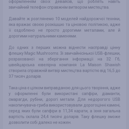
оформленням своїх девайсів, що роблять навіть
звичайний телефон справжнім витвором мистецтва.
Давайте ж розглянемо 10 моделей найдорожчої техніки,
яка вражає своєю розкішшю та ціновою політикою, адже
її оздоблено не просто дорогими металами, але й
дорогими натуральними каменями.
До одних з перших можна віднести насправді цінну
флешку Magic Mushrooms. Зі звичайнісінької USB-флешки,
розрахованої на зберігання інформації на 32 Гб,
швейцарська ювелірна компанія La Maison Shawish
створила справжній витвір мистецтва вартістю від 16,5 до
37 тисяч доларів.
Така ціна є цілком виправданою для цього творіння, адже
у оформленні були використані сапфіри, діаманти,
смарагди, рубіни, дорогі метали. Для недорогого USB
накопичувача-гриба використовували дорогоцінні камені,
серед яких були сапфіри в 11,34 карати, а їхня загальна
вартість склала 24,4 тисячі доларів. Таку флешку зможе
дозволити собі далеко не кожен.