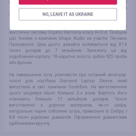
крокодила оброблено задню панель цієї моделі. Такий
телевізор вийшов у світ у 3-х примірниках, спеціально для
привілейованих клієнтів.
NO, LEAVE IT AS UKRAINE
Для поціновувачів чистого звучання було випущено
акустичну систему Organic Harmony класу Hi-End. Творцем
цієї техніки є компанія Shape Audio за участю Лючіано
Паскуареллі. Ціна цього девайса коливається від 87,4
тисяч доларів до 7 мільйонів. Залежить це від
оздоблення корпусу: 18-каратне золото, срібло 925 проби
або бронза.
На завершення хочу розповісти про останній аксесуар:
чохол для ноутбука Diamond Laptop Sleeve, який
випустила в світ компанія CoverBee. На виготовлення
цього шедевра пішло близько 2-х років. Вартість його
становить близько 11 мільйонів доларів. Чохол
виготовлено з дорогих матеріалів, як-от шкіра,
натуральне чорне соболине хутро, привезене із Сибіру, ​​і
8,8 тисяч рідкісних діамантів. Оформлення діамантами
здійснювали вручну.