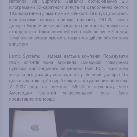
Nintendo Wii Supreme. Завдяки облицюванню 2,5
кілограмами 22-каратного золота та оздобленню кнопок
19,5-каратними діамантами в кількості 78 штук ця модель
коштуватиме своєму новому власнику 481,25 тисяч
доларів. Водночас начинка ігрової приставки залишиться
стандартною. Таких консолей у світ вийшло лише 3 штуки,
тому їхні власники зможуть пишатися дійсно обмеженим
випуском.
Lantic Systems – відома датська компанія. Порадувати
своїх клієнтів вона вирішила шикарним гламурним
пультом дистанційного керування Gold RC1, який крім
унікального дизайну має вартість у 55 тисяч доларів. Ця
ціна стала такою, бо виріб покрито натуральним золотом.
У 2007 році на виставці METS у чарівному місті
Амстердам золотий універсальний пульт було
представлено вперше.