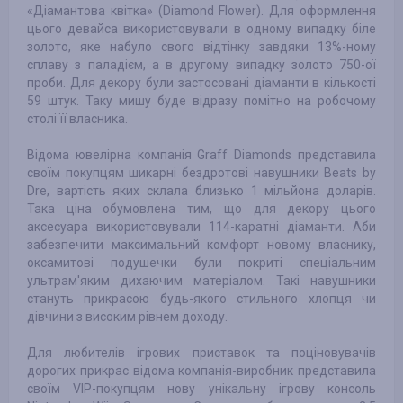
«Діамантова квітка» (Diamond Flower). Для оформлення
цього девайса використовували в одному випадку біле
золото, яке набуло свого відтінку завдяки 13%-ному
сплаву з паладієм, а в другому випадку золото 750-ої
проби. Для декору були застосовані діаманти в кількості
59 штук. Таку мишу буде відразу помітно на робочому
столі її власника.
Відома ювелірна компанія Graff Diamonds представила
своїм покупцям шикарні бездротові навушники Beats by
Dre, вартість яких склала близько 1 мільйона доларів.
Така ціна обумовлена ​​тим, що для декору цього
аксесуара використовували 114-каратні діаманти. Аби
забезпечити максимальний комфорт новому власнику,
оксамитові подушечки були покриті спеціальним
ультрам'яким дихаючим матеріалом. Такі навушники
стануть прикрасою будь-якого стильного хлопця чи
дівчини з високим рівнем доходу.
Для любителів ігрових приставок та поціновувачів
дорогих прикрас відома компанія-виробник представила
своїм VIP-покупцям нову унікальну ігрову консоль