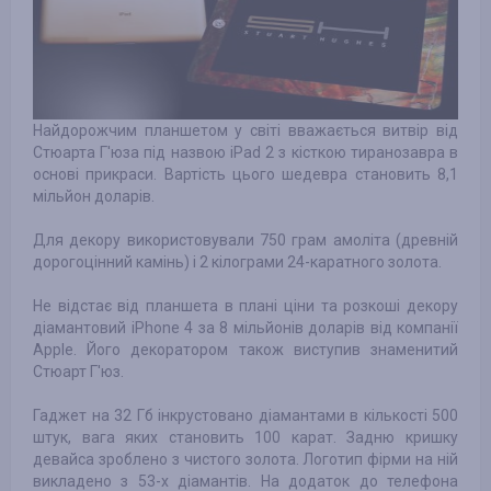
Найдорожчим планшетом у світі вважається витвір від
Стюарта Г'юза під назвою iPad 2 з кісткою тиранозавра в
основі прикраси. Вартість цього шедевра становить 8,1
мільйон доларів.
Для декору використовували 750 грам амоліта (древній
дорогоцінний камінь) і 2 кілограми 24-каратного золота.
Не відстає від планшета в плані ціни та розкоші декору
діамантовий iPhone 4 за 8 мільйонів доларів від компанії
Apple. Його декоратором також виступив знаменитий
Стюарт Г'юз.
Гаджет на 32 Гб інкрустовано діамантами в кількості 500
штук, вага яких становить 100 карат. Задню кришку
девайса зроблено з чистого золота. Логотип фірми на ній
викладено з 53-х діамантів. На додаток до телефона