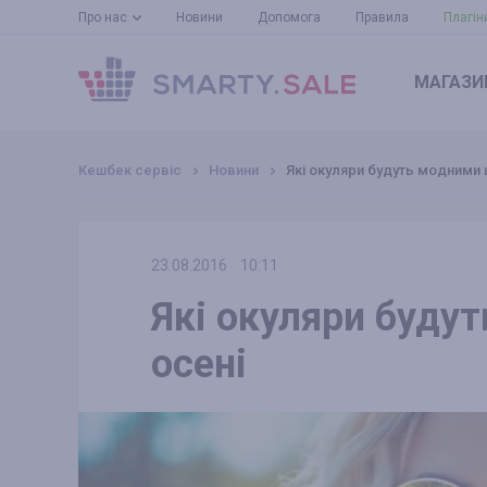
Про нас
Новини
Допомога
Правила
Плагін
МАГАЗИ
Кешбек сервіс
Новини
Які окуляри будуть модними ц
23.08.2016
10:11
Які окуляри будут
осені