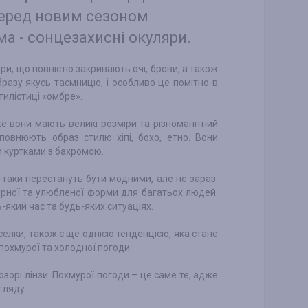
перед новим сезоном
ма - сонцезахисні окуляри.
ри, що повністю закривають очі, брови, а також
бразу якусь таємницю, і особливо це помітно в
тилістиці «омбре».
же вони мають великі розміри та різноманітний
повнюють образ стилю хіпі, бохо, етно. Вони
 куртками з бахромою.
-таки перестануть бути модними, але не зараз.
рної та улюбленої форми для багатьох людей.
-який час та будь-яких ситуаціях.
елки, також є ще однією тенденцією, яка стане
похмурої та холодної погоди.
зорі лінзи. Похмурої погоди – це саме те, адже
гляду.