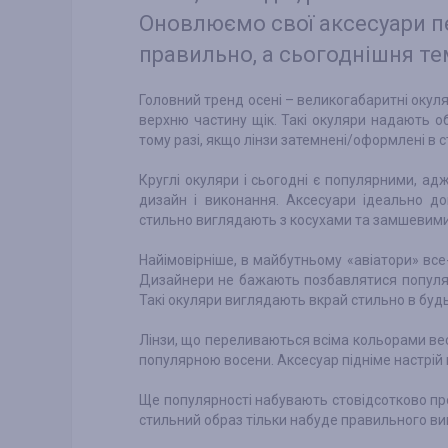
Оновлюємо свої аксесуари 
правильно, а сьогоднішня те
Головний тренд осені – великогабаритні окуля
верхню частину щік. Такі окуляри надають о
тому разі, якщо лінзи затемнені/оформлені в с
Круглі окуляри і сьогодні є популярними, ад
дизайн і виконання. Аксесуари ідеально до
стильно виглядають з косухами та замшевими
Найімовірніше, в майбутньому «авіатори» все
Дизайнери не бажають позбавлятися популя
Такі окуляри виглядають вкрай стильно в будь
Лінзи, що переливаються всіма кольорами вес
популярною восени. Аксесуар підніме настрій 
Ще популярності набувають стовідсотково про
стильний образ тільки набуде правильного ви