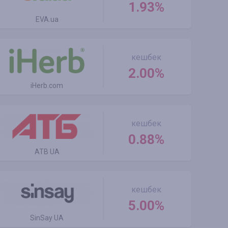
1.93%
EVA.ua
кешбек
2.00%
iHerb.com
кешбек
0.88%
ATB UA
кешбек
5.00%
SinSay UA