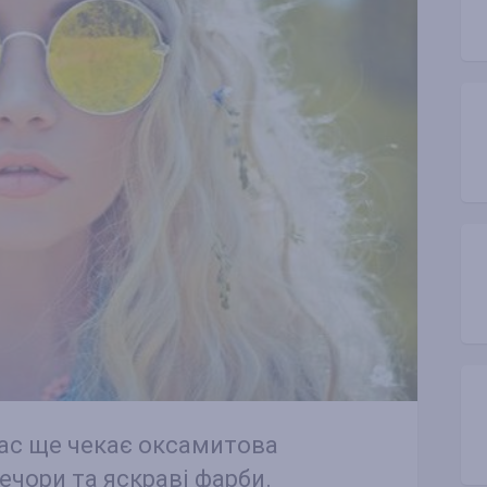
 нас ще чекає оксамитова
вечори та яскраві фарби.