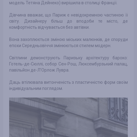
модель Тетяна Дейнеко) вирішила в столиці Франції.
Дівчина вважає, що Париж є невідокремною частиною її
світу. Дизайнеру більш до вподоби те місто, де
комфортність відчувається без автівки.
Вона захоплюється зміною міських малюнків, де споруди
епохи Середньовіччя змінюються стилем модерн.
Світлини демонструють Паризьку архітектуру бароко:
Готель-де-Сюллі, собор Сен-Рош, Люксембурзький палац,
павільйон де-Л'Орлож Лувра.
Даць втілювала витонченість з пластичністю форм своїм
індивідуальним поглядом.