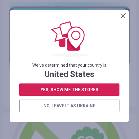
We've determined that your country is
United States
17.10.2018
Huawei Mate 20X: що підготував
YES, SHOW ME THE STORES
найбільший смартфон у світі?
NO, LEAVE IT AS UKRAINE