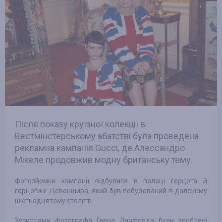
Після показу круїзної колекції в
Вестмінстерському абатстві була проведена
рекламна кампанія Gucci, де Алессандро
Мікеле продовжив модну британську тему.
Фотозйомки кампанії відбулися в палаці герцога й
герцогині Девоншира, який був побудований в далекому
шістнадцятому столітті.
Зусиллями фотографа Глена Лачфорда були зроблені