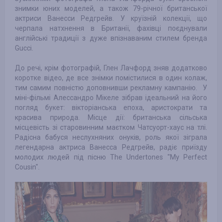
знимки юних моделей, а також 79-річної британської
актриси Ванесси Редгрейв. У круїзній колекції, що
черпала натхнення в Британії, фахівці поєднували
англійські традиції з дуже впізнаваним стилем бренда
Gucci.
До речі, крім фотографій, Глен Лачфорд зняв додатково
коротке відео, де все знімки помістилися в один колаж,
тим самим повністю доповнивши рекламну кампанію. У
міні-фільмі Алессандро Мікеле зібрав ідеальний на його
погляд букет: вікторіанська епоха, аристократи та
красива природа. Місце дії: британська сільська
місцевість зі старовинним маєтком Чатсуорт-хаус на тлі.
Радісна бабуся неслухняних онуків, роль якої зіграла
легендарна актриса Ванесса Редгрейв, радіє приїзду
молодих людей під пісню The Undertones "My Perfect
Cousin".