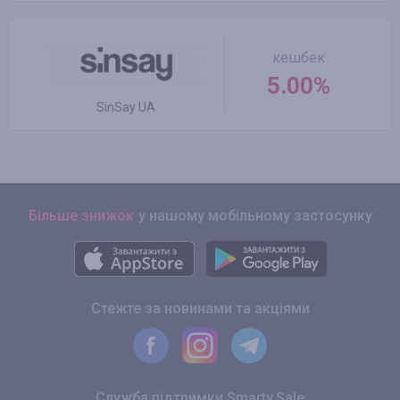
кешбек
5.00%
SinSay UA
Більше знижок
у нашому мобільному застосунку
Стежте за новинами та акціями
Служба підтримки Smarty.Sale