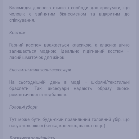
Взаємодія ділового стилю і свободи дає зрозуміти, що
чоловік є зайнятим бізнесменом та відкритим до
спілкування.
Костюм
Гарний костюм вважається класикою, а класика вічно
залишається модною. Ідеально підігнаний костюм –
ласий шматочок для жінок.
Елегантні мініатюрні аксесуари
На сьогоднішній день в моді – шкіряні/текстильні
браслети. Такі аксесуари надають образу якоїсь
романтичності з недбалістю.
Головні убори
Тут може бути будь-який правильний головний убір, що
пасує чоловікові (кепка, капелюх, шапка тощо)
Доглянута зовнішність