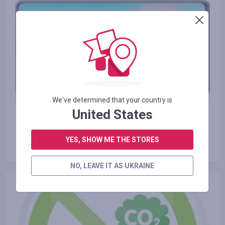
We've determined that your country is
United States
17.10.2018
Huawei Mate 20X: що підготував
YES, SHOW ME THE STORES
найбільший смартфон у світі?
NO, LEAVE IT AS UKRAINE