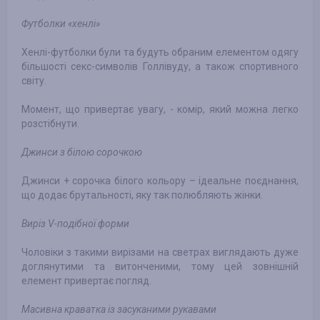
Футболки «хенлі»
Хенлі-футболки були та будуть обраним елементом одягу
більшості секс-символів Голлівуду, а також спортивного
світу.
Момент, що привертає увагу, - комір, який можна легко
розстібнути.
Джинси з білою сорочкою
Джинси + сорочка білого кольору – ідеальне поєднання,
що додає брутальності, яку так полюбляють жінки.
Виріз V-подібної форми
Чоловіки з такими вирізами на светрах виглядають дуже
доглянутими та витонченими, тому цей зовнішній
елемент привертає погляд.
Масивна краватка із засуканими рукавами