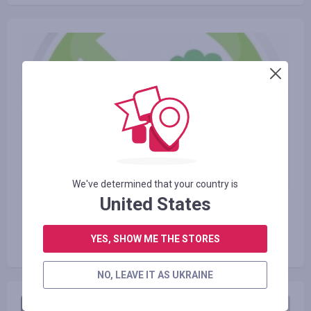
We've determined that your country is
United States
23.06.2016
Види екологічно чистого
YES, SHOW ME THE STORES
транспорту і користь від нього
NO, LEAVE IT AS UKRAINE