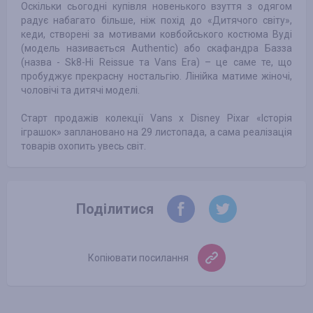
Оскільки сьогодні купівля новенького взуття з одягом
радує набагато більше, ніж похід до «Дитячого світу»,
кеди, створені за мотивами ковбойського костюма Вуді
(модель називається Authentic) або скафандра Базза
(назва - Sk8-Hi Reissue та Vans Era) – це саме те, що
пробуджує прекрасну ностальгію. Лінійка матиме жіночі,
чоловічі та дитячі моделі.
Старт продажів колекції Vans x Disney Pixar «Історія
іграшок» заплановано на 29 листопада, а сама реалізація
товарів охопить увесь світ.
Поділитися
Копіювати посилання