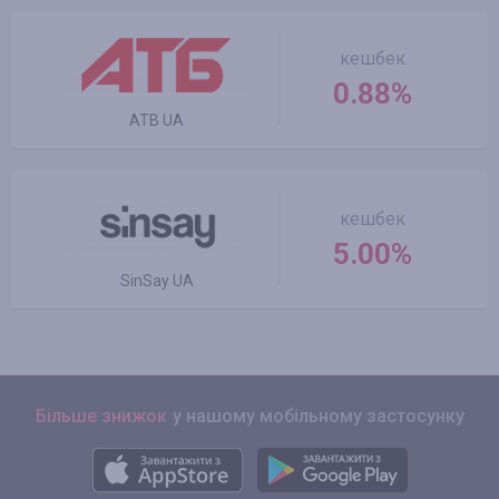
кешбек
0.88%
ATB UA
кешбек
5.00%
SinSay UA
Більше знижок
у нашому мобільному застосунку