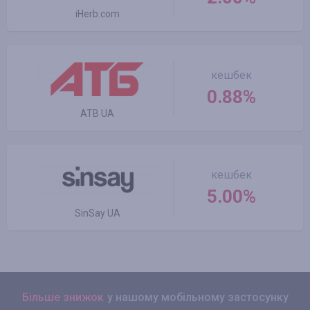
iHerb.com
кешбек
0.88%
ATB UA
кешбек
5.00%
SinSay UA
Більше знижок
у нашому мобільному застосунку