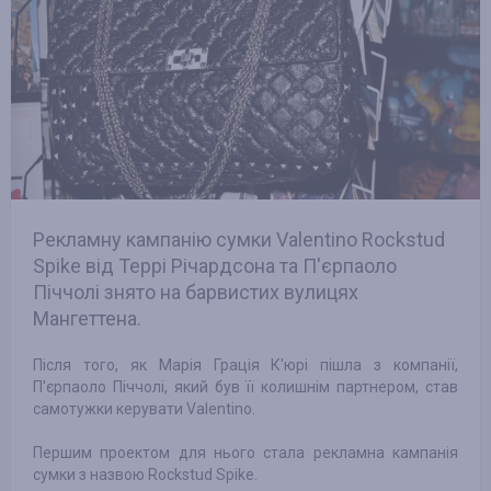
Рекламну кампанію сумки Valentino Rockstud
Spike від Террі Річардсона та П'єрпаоло
Піччолі знято на барвистих вулицях
Мангеттена.
Після того, як Марія Грація К'юрі пішла з компанії,
П'єрпаоло Піччолі, який був її колишнім партнером, став
самотужки керувати Valentino.
Першим проектом для нього стала рекламна кампанія
сумки з назвою Rockstud Spike.