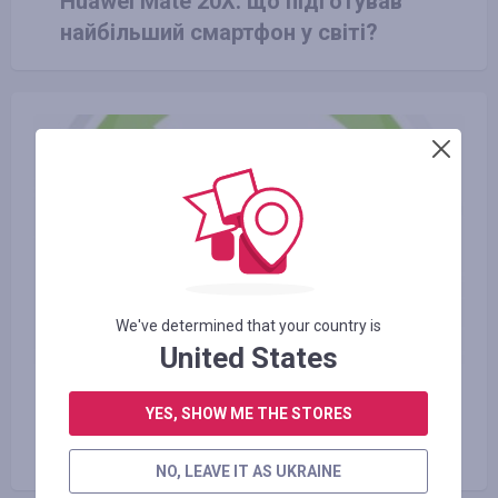
Huawei Mate 20X: що підготував
найбільший смартфон у світі?
We've determined that your country is
United States
23.06.2016
YES, SHOW ME THE STORES
Види екологічно чистого
транспорту і користь від нього
NO, LEAVE IT AS UKRAINE