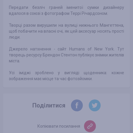
Передати безліч граней іменитої сумки дизайнеру
вдалося в союзі з фотографом Террі Річардсоном.
Творці разом вирушили на вулиці нижнього Мангеттена,
щоб побачити на власні очі, як цей аксесуар носять прості
люди.
Джерело натхнення - сайт Humans of New York. Тут
творець ресурсу Брендон Стентон публікує знімки жителів
міста.
Усі іміджі зроблено у вигляді щоденника: кожне
зображення має місце та час фотозйомки.
Поділитися
Копіювати посилання