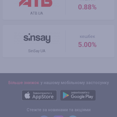
0.88%
ATB UA
кешбек
5.00%
SinSay UA
Більше знижок
у нашому мобільному застосунку
Стежте за новинами та акціями