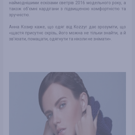
наймоднішими ескізами светрів 2016 модельного року, а
також об'ємні кардігани з підвищеною комфортністю та
зручністю.
Анна Козир каже, що одяг від Kozzyr дає зрозуміти, що
«щастя присутнє скрізь, його можна не тільки знайти, а й
зв'язати, помацати, одягнути та ніколи не знімати».