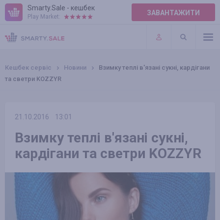
Smarty.Sale - кешбек
ЗАВАНТАЖИТИ
Play Market:
ПРАВИЛА
ПЛАГІНИ
Кешбек сервіс
Новини
Взимку теплі в'язані сукні, кардігани
та светри KOZZYR
21.10.2016
13:01
Взимку теплі в'язані сукні,
кардігани та светри KOZZYR