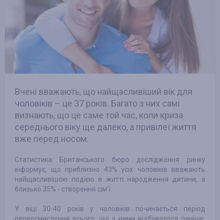
Вчені вважають, що найщасливіший вік для
чоловіків – це 37 років. Багато з них самі
визнають, що це саме той час, коли криза
середнього віку ще далеко, а привілеї життя
вже перед носом.
Статистика Британського бюро дослідження ринку
інформує, що приблизно 43% усіх чоловіків вважають
найщасливішою подією в житті народження дитини, а
близько 35% - створення сім'ї.
У віці 30-40 років у чоловіків починається період
переосмислення всього, що з ними відбувалося раніше.