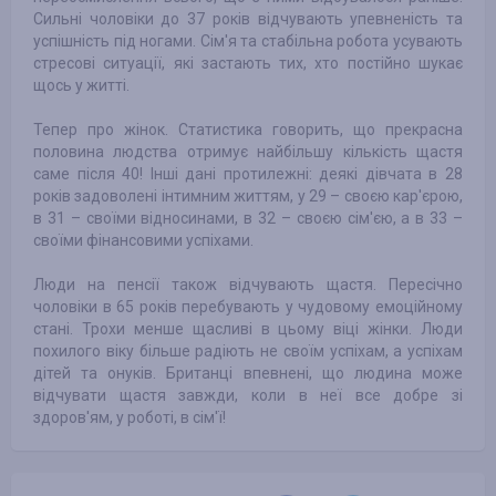
Сильні чоловіки до 37 років відчувають упевненість та
успішність під ногами. Сім'я та стабільна робота усувають
стресові ситуації, які застають тих, хто постійно шукає
щось у житті.
Тепер про жінок. Статистика говорить, що прекрасна
половина людства отримує найбільшу кількість щастя
саме після 40! Інші дані протилежні: деякі дівчата в 28
років задоволені інтимним життям, у 29 – своєю кар'єрою,
в 31 – своїми відносинами, в 32 – своєю сім'єю, а в 33 –
своїми фінансовими успіхами.
Люди на пенсії також відчувають щастя. Пересічно
чоловіки в 65 років перебувають у чудовому емоційному
стані. Трохи менше щасливі в цьому віці жінки. Люди
похилого віку більше радіють не своїм успіхам, а успіхам
дітей та онуків. Британці впевнені, що людина може
відчувати щастя завжди, коли в неї все добре зі
здоров'ям, у роботі, в сім'ї!