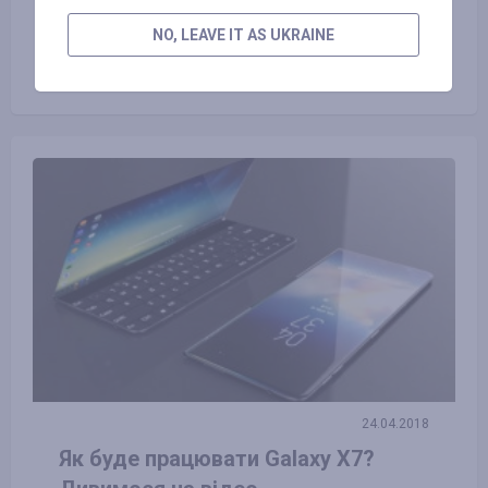
23.06.2016
NO, LEAVE IT AS UKRAINE
Види екологічно чистого
транспорту і користь від нього
24.04.2018
Як буде працювати Galaxy X7?