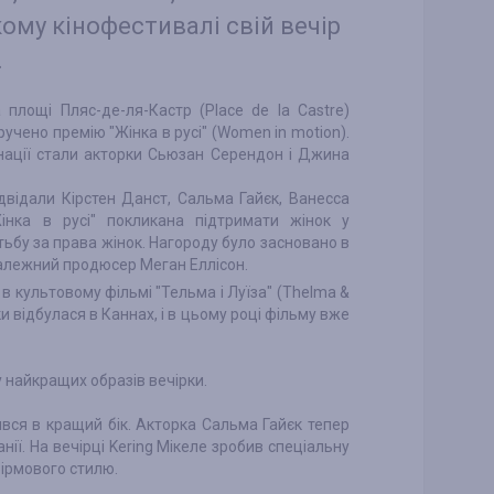
ому кінофестивалі свій вечір
.
площі Пляс-де-ля-Кастр (Place de la Castre)
ручено премію "Жінка в русі" (Women in motion).
інації стали акторки Сьюзан Серендон і Джина
двідали Кірстен Данст, Сальма Гайєк, Ванесса
Жінка в русі" покликана підтримати жінок у
ротьбу за права жінок. Нагороду було засновано в
езалежний продюсер Меган Еллісон.
 в культовому фільмі "Тельма і Луїза" (Thelma &
ки відбулася в Каннах, і в цьому році фільму вже
 найкращих образів вечірки.
ився в кращий бік. Акторка Сальма Гайєк тепер
анії. На вечірці Kering Мікеле зробив спеціальну
фірмового стилю.