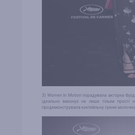
3) Women In Motion порадувала акторка Фріда
ідеально виконує не лише тільки прості н
продемонструвала коктейльну сукню молочног