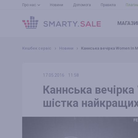
Про нас
Новини
Допомога
Правила
Плагін
МАГАЗИ
Кешбек сервіс
Новини
Каннська вечірка Women In M
17.05.2016
11:58
Каннська вечірка 
шістка найкращих