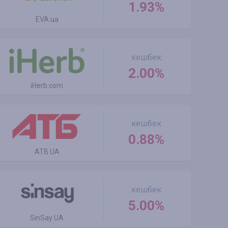
1.93%
EVA.ua
кешбек
2.00%
iHerb.com
кешбек
0.88%
ATB UA
кешбек
5.00%
SinSay UA