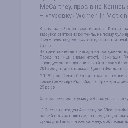
McCartney, провів на Каннськ
– «тусовку» Women In Motion
В рамках 69-го кінофестивалю в Каннах на 
відбувся святковий коктейль, на якому було в
Цього року лауреатами статуетки в цій ном
Девіс.
Вечірній коктейль з нагоди нагородження ві
Параді та інші знаменитості. Номінація "
кіноіндустрії та відзначити їхній внесок у бо
2015 році, тоді її отримали Джейн Фонда і н
У 1991 році Девіс і Серендон разом знімалися
Louise) режисера Рідлі Скотта. Прем'єра стріч
25 років.
Сьогодні ми пропонуємо до Вашої уваги шістку
1) Gucci з приходом Алессандро Мікеле змін
частий гість заходів саме в нарядах цієї комп
сукню для Гайєк – ніжно-рожеву, з оборками 