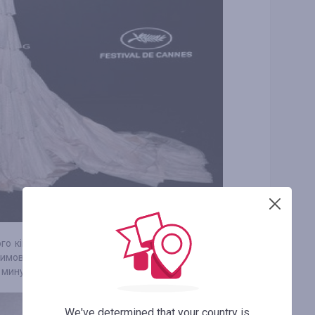
кого кінофестивалю цього року, вибрала темний
зимова колекція). Зауважимо, что цей наряд
 минулому лютневому Тижні моди в Нью-Йорку.
We've determined that your country is