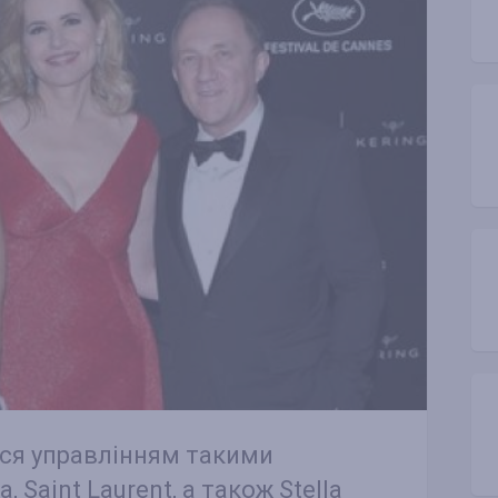
ься управлінням такими
, Saint Laurent, а також Stella