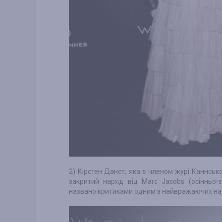
2) Кірстен Данст, яка є членом журі Каннсь
закритий наряд від Marc Jacobs (осінньо-
названо критиками одним з найвражаючих на