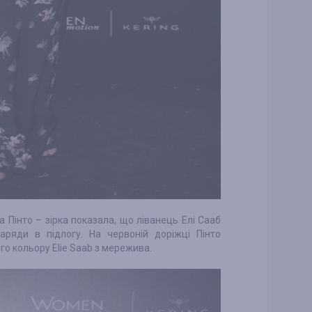
 Пінто – зірка показала, що ліванець Елі Сааб
аряди в підлогу. На червоній доріжці Пінто
о кольору Elie Saab з мережива.