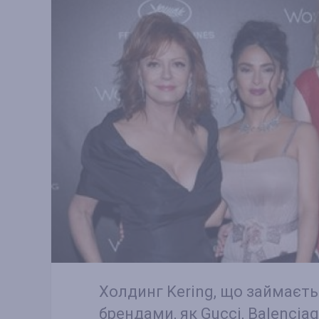
Холдинг Kering, що займаєт
брендами, як Gucci, Balenciaga