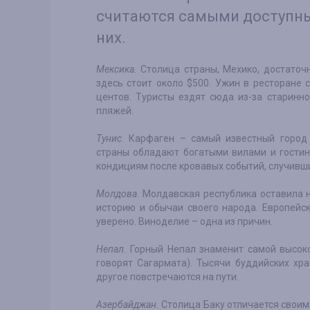
считаются самыми доступны
них.
Мексика.
Столица страны, Мехико, достаточ
здесь стоит около $500. Ужин в ресторане с
центов. Туристы ездят сюда из-за старинн
пляжей.
Тунис
. Карфаген – самый известный город
страны обладают богатыми вилами и гости
кондициям после кровавых событий, случивши
Молдова
. Молдавская республика оставила 
историю и обычаи своего народа. Европейск
уверено. Виноделие – одна из причин.
Непал.
Горный Непал знаменит самой высоко
говорят Сагармата). Тысячи буддийских хр
другое повстречаются на пути.
Азербайджан.
Столица Баку отличается своим