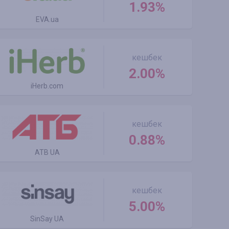
1.93%
EVA.ua
кешбек
2.00%
iHerb.com
кешбек
0.88%
ATB UA
кешбек
5.00%
SinSay UA