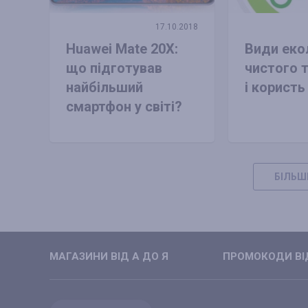
17.10.2018
Huawei Mate 20X:
Види еко
що підготував
чистого 
найбільший
і користь
смартфон у світі?
БІЛЬШ
МАГАЗИНИ ВIД А ДО Я
ПРОМОКОДИ ВIД