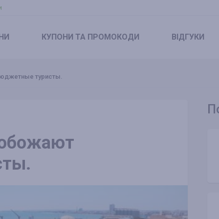
и
НИ
КУПОНИ
ТА ПРОМОКОДИ
ВІДГУКИ
бюджетные туристы.
П
 обожают
сты.