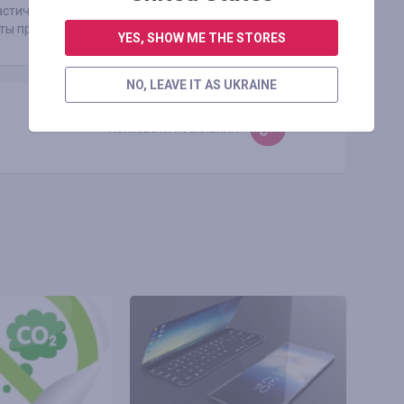
астическую современную архитектуру вместе с
ты природной формы и многое прочее.
YES, SHOW ME THE STORES
NO, LEAVE IT AS UKRAINE
Копіювати посилання