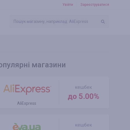
Увійти
Зареєструватися
опулярні магазини
кешбек
до 5.00%
AliExpress
кешбек