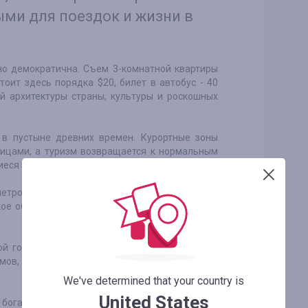
ми для поездок и жизни в
но демократична. Съем 3-комнатной квартиры
тоит здесь порядка $20, билет в автобус - 40
ой архитектуры страны, культуры и роскошных
 в пустыне древних времен. Курортные зоны
ницами, а туризм возвращается к нормальным
еся здесь несколько лет назад.
нетронутыми давние архитектурные элементы,
ое общество тянется в страну постепенно, но
й горой во всем мире – Эверестом (местные
амов, затерянных деревушек, слонов и многое
We've determined that your country is
United States
 богатством, по сравнению с провинциальными