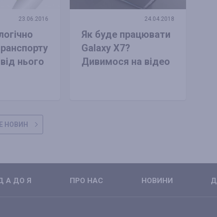
23.06.2016
24.04.2018
логічно
Як буде працювати
транспорту
Galaxy X7?
 від нього
Дивимося на відео
Е НОВИН
 А ДО Я
ПРО НАС
НОВИНИ
Д