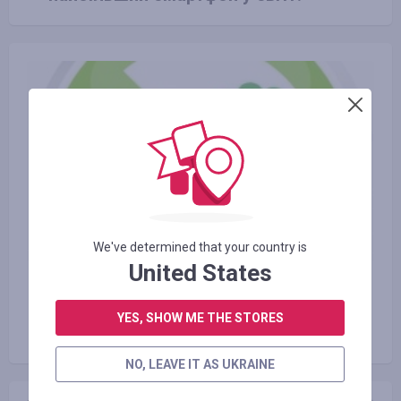
We've determined that your country is
United States
23.06.2016
Види екологічно чистого
YES, SHOW ME THE STORES
транспорту і користь від нього
NO, LEAVE IT AS UKRAINE