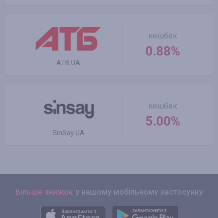
кешбек
0.88%
ATB UA
кешбек
5.00%
SinSay UA
Більше знижок
у нашому мобільному застосунку