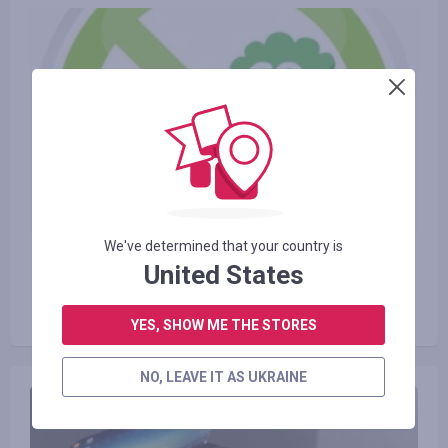
We've determined that your country is
23.06.2016
United States
Види екологічно чистого
транспорту і користь від нього
YES, SHOW ME THE STORES
NO, LEAVE IT AS UKRAINE