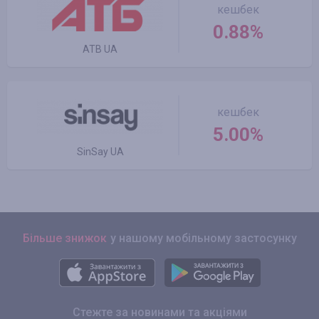
кешбек
0.88%
ATB UA
кешбек
5.00%
SinSay UA
Більше знижок
у нашому мобільному застосунку
Стежте за новинами та акціями