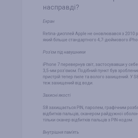
насправді?
Екран
Retina-дисплей Apple не оновлювався з 2010 
який більше стандартного 4,7-дюймового iPho
Роз'єм під навушники
iPhone 7 перевернув світ, застосувавши у себ
3,5-мм роз'ємом. Подібний пункт був зроблени
пристрій тепер пиле та волого захищений. У S
теж захищений від води.
Захисні якості
S8 захищається PIN, паролем, графічним розб
відбитків пальців, сканером райдужної оболон
тільки сканер відбитків пальців з PIN-кодом.
Внутрішня пам'ять