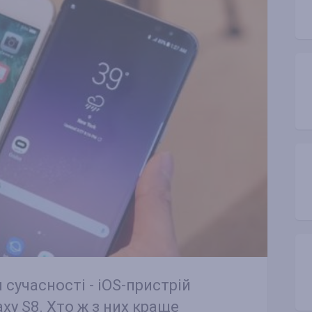
сучасності - iOS-пристрій
axy S8. Хто ж з них краще