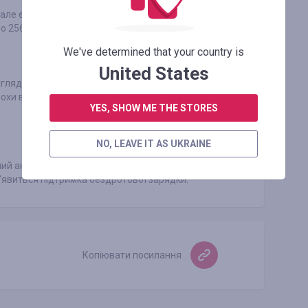
ле є в ньому і слот на карти пам'яті до 256 ГБ.
о 256 ГБ без слотів.
We've determined that your country is
United States
лядає більш сучасно, ніж в iPhone 7. У S8
рохи випирає. У S8 незручним стало
YES, SHOW ME THE STORES
NO, LEAVE IT AS UKRAINE
ий акумулятор, проте автономність iPhone 7
з'явиться підтримка бездротової зарядки.
Копіювати посилання