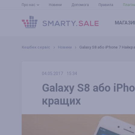
Про нас
Новини
Допомога
Правила
Плагін
МАГАЗИ
Кешбек сервіс
Новини
Galaxy S8 або iPhone 7 Найк
04.05.2017
15:34
Galaxy S8 або iPh
кращих