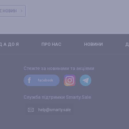
Е НОВИН
 А ДО Я
ПРО НАС
НОВИНИ
Д
Стежте за новинами та акціями
facebook
Служба підтримки Smarty.Sale
help@smarty.sale