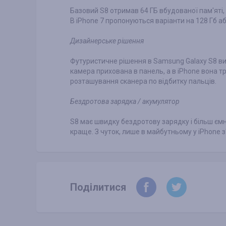
Базовий S8 отримав 64 ГБ вбудованої пам'яті, а
В iPhone 7 пропонуються варіанти на 128 Гб аб
Дизайнерське рішення
Футуристичне рішення в Samsung Galaxy S8 виг
камера прихована в панель, а в iPhone вона т
розташування сканера по відбитку пальців.
Бездротова зарядка / акумулятор
S8 має швидку бездротову зарядку і більш ємн
краще. З чуток, лише в майбутньому у iPhone 
Поділитися