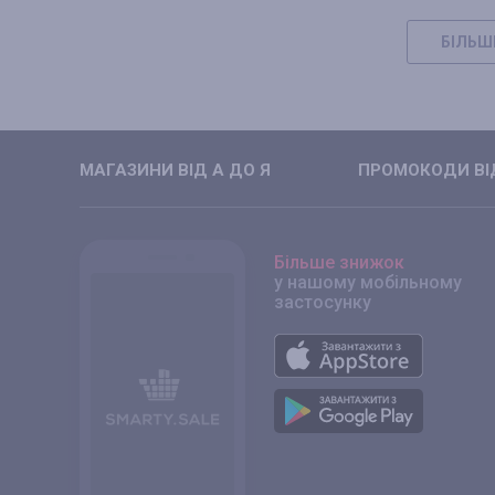
БІЛЬШ
МАГАЗИНИ ВIД А ДО Я
ПРОМОКОДИ ВIД
Більше знижок
у нашому мобільному
застосунку