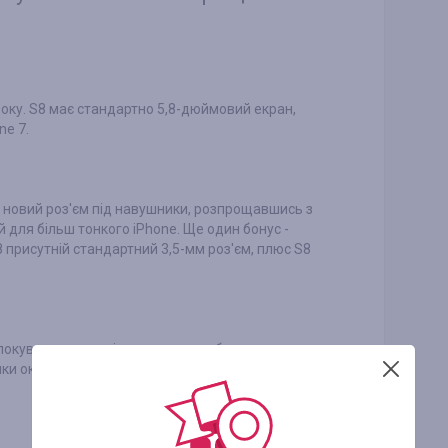
року. S8 має стандартно 5,8-дюймовий екран,
ne 7.
е новий роз'єм під навушники, розпрощавшись з
й для більш тонкого iPhone. Ще один бонус -
8 присутній стандартний 3,5-мм роз'єм, плюс S8
локуванням, розпізнаванням особи, сканером
ки ока. iPhone 7 з перерахованого вище має