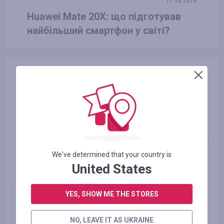
17.10.2018
Huawei Mate 20X: що підготував
найбільший смартфон у світі?
We've determined that your country is
United States
23.06.2016
YES, SHOW ME THE STORES
Види екологічно чистого
транспорту і користь від нього
NO, LEAVE IT AS UKRAINE