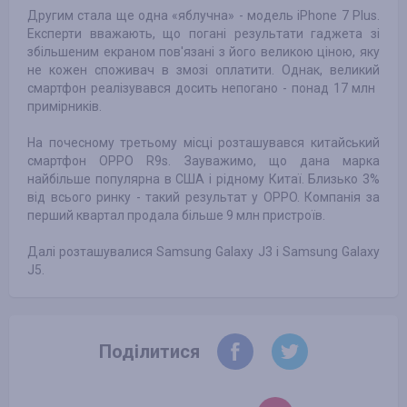
Другим стала ще одна «яблучна» - модель iPhone 7 Plus.
Експерти вважають, що погані результати гаджета зі
збільшеним екраном пов'язані з його великою ціною, яку
не кожен споживач в змозі оплатити. Однак, великий
смартфон реалізувався досить непогано - понад 17 млн ​​
примірників.
На почесному третьому місці розташувався китайський
смартфон OPPO R9s. Зауважимо, що дана марка
найбільше популярна в США і рідному Китаї. Близько 3%
від всього ринку - такий результат у OPPO. Компанія за
перший квартал продала більше 9 млн пристроїв.
Далі розташувалися Samsung Galaxy J3 і Samsung Galaxy
J5.
Поділитися