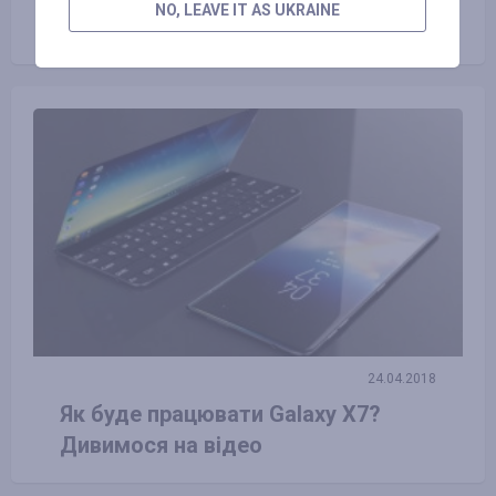
NO, LEAVE IT AS UKRAINE
транспорту і користь від нього
24.04.2018
Як буде працювати Galaxy X7?
Дивимося на відео