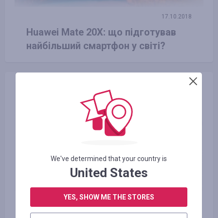
17.10.2018
Huawei Mate 20X: що підготував
найбільший смартфон у світі?
We've determined that your country is
United States
YES, SHOW ME THE STORES
23.06.2016
Види екологічно чистого