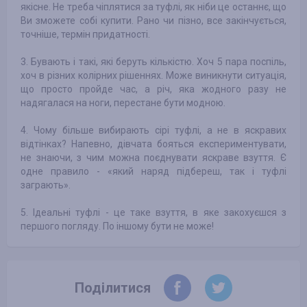
якісне. Не треба чіплятися за туфлі, як ніби це останнє, що
Ви зможете собі купити. Рано чи пізно, все закінчується,
точніше, термін придатності.
3. Бувають і такі, які беруть кількістю. Хоч 5 пара поспіль,
хоч в різних колірних рішеннях. Може виникнути ситуація,
що просто пройде час, а річ, яка жодного разу не
надягалася на ноги, перестане бути модною.
4. Чому більше вибирають сірі туфлі, а не в яскравих
відтінках? Напевно, дівчата бояться експериментувати,
не знаючи, з чим можна поєднувати яскраве взуття. Є
одне правило - «який наряд підбереш, так і туфлі
заграють».
5. Ідеальні туфлі - це таке взуття, в яке закохуєшся з
першого погляду. По іншому бути не може!
Поділитися