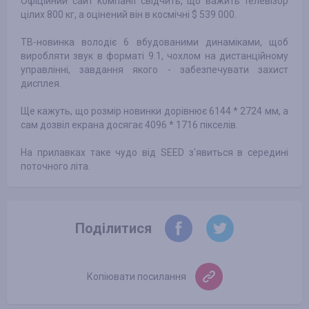
Офіційний сайт компанії свідчить, що важить телевізор
цілих 800 кг, а оцінений він в космічні $ 539 000.
ТВ-новинка володіє 6 вбудованими динаміками, щоб
виробляти звук в форматі 9.1, чохлом на дистанційному
управлінні, завдання якого - забезпечувати захист
дисплея.
Ще кажуть, що розмір новинки дорівнює 6144 * 2724 мм, а
сам дозвіл екрана досягає 4096 * 1716 пікселів.
На прилавках таке чудо від SEED з'явиться в середині
поточного літа.
Поділитися
Копіювати посилання