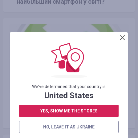
найбільший смартфон у світі?
We've determined that your country is
United States
23.06.2016
Види екологічно чистого
YES, SHOW ME THE STORES
транспорту і користь від нього
NO, LEAVE IT AS UKRAINE