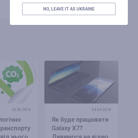
Копіювати посилання
NO, LEAVE IT AS UKRAINE
23.06.2016
24.04.2018
логічно
Як буде працювати
транспорту
Galaxy X7?
 від нього
Дивимося на відео