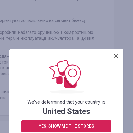
орієнтуватися виключно на сегмент бізнесу.
 зробили набагато зручнішою і комфортнішою.
ний термін експлуатації акумулятора, а дозвіл
людям, які займаються ручною працею, адже
тримувати необхідну інформацію з довідників
ass на виробництвах таких корпорацій як DHL,
сування є незамінними і важливими в лікарській
ніями, які спеціалізуються на програмному
rprise Edition вийдуть певною частиною пакета
We've determined that your country is
United States
YES, SHOW ME THE STORES