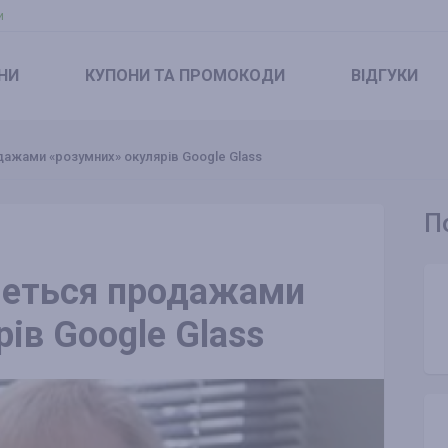
и
НИ
КУПОНИ
ТА ПРОМОКОДИ
ВІДГУКИ
дажами «розумних» окулярів Google Glass
П
меться продажами
ів Google Glass