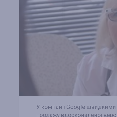
У компанії Google швидким
продажу вдосконаленої версії