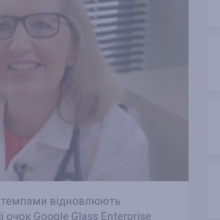
и темпами відновлюють
 очок Google Glass Enterprise