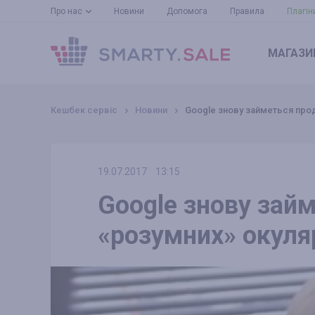
Про нас
Новини
Допомога
Правила
Плагін
МАГАЗИ
Кешбек сервіс
Новини
Google знову займеться про
19.07.2017
13:15
Google знову зай
«розумних» окуляр