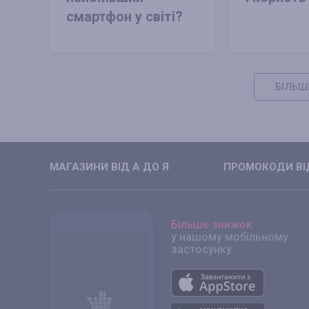
смартфон у світі?
БІЛЬШ
МАГАЗИНИ ВIД А ДО Я
ПРОМОКОДИ ВIД
Більше знижок
у нашому мобільному
застосунку