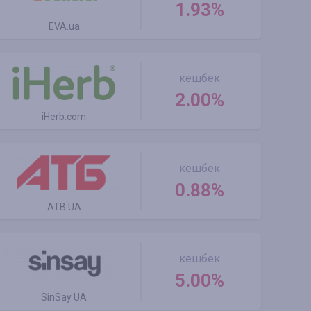
1.93%
EVA.ua
кешбек
2.00%
iHerb.com
кешбек
0.88%
ATB UA
кешбек
5.00%
SinSay UA