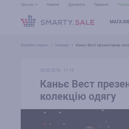
Про нас
Новини
Допомога
Правила
Плагін
МАГАЗИ
Кешбек сервіс
Новини
Каньє Вест презентував сво
20.05.2016
11:13
Каньє Вест презе
колекцію одягу