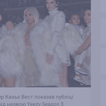
р Каньє Вест показав публіці
ід назвою Yeezy Season 3.