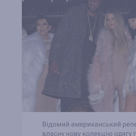
Відомий американський репе
власну нову колекцію одягу п