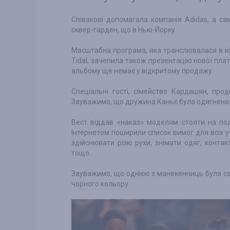
Співакові допомагала компанія Adidas, а са
сквер-гарден, що в Нью-Йорку.
Масштабна програма, яка транслювалася в кіно
Tidal, зачепила також презентацію нової платі
альбому ще немає у відкритому продажу.
Спеціальні гості, сімейство Кардашян, про
Зауважимо, що дружина Каньє була одягнена 
Вест віддав «наказ» моделям стояти на по
Інтернетом поширили список вимог для всіх у
здійснювати різкі рухи, знімати одяг, конта
тощо.
Зауважимо, що однією з манекенниць була са
чорного кольору.