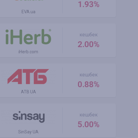
1.93%
EVA.ua
кешбек
2.00%
iHerb.com
кешбек
0.88%
ATB UA
кешбек
5.00%
SinSay UA