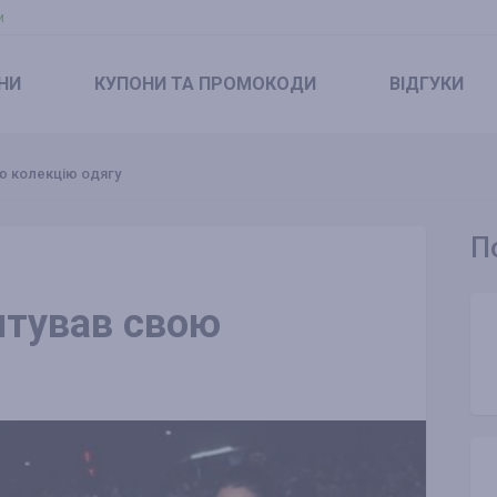
и
НИ
КУПОНИ
ТА ПРОМОКОДИ
ВІДГУКИ
ю колекцію одягу
П
нтував свою