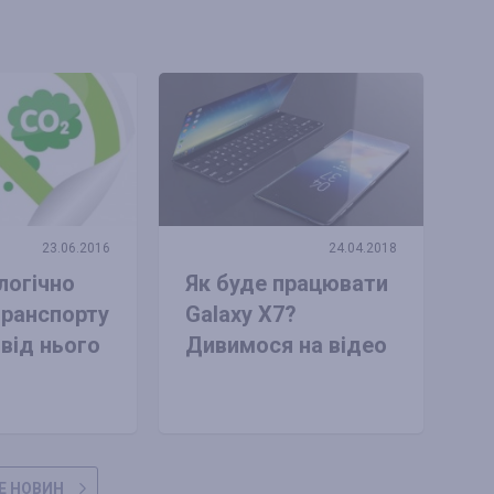
23.06.2016
24.04.2018
логічно
Як буде працювати
транспорту
Galaxy X7?
 від нього
Дивимося на відео
Е НОВИН