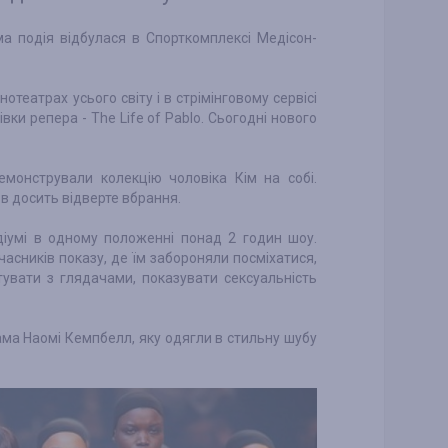
ма подія відбулася в Спорткомплексі Медісон-
театрах усього світу і в стрімінговому сервісі
вки репера - The Life of Pablo. Сьогодні нового
демонстрували колекцію чоловіка Кім на собі.
в досить відверте вбрання.
діумі в одному положенні понад 2 годин шоу.
часників показу, де їм забороняли посміхатися,
ктувати з глядачами, показувати сексуальність
ма Наомі Кемпбелл, яку одягли в стильну шубу