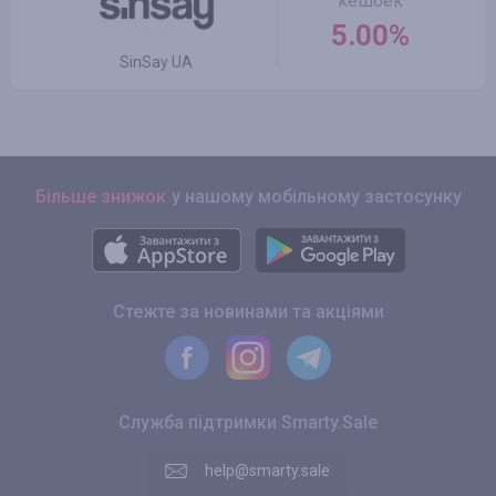
кешбек
5.00%
SinSay UA
Більше знижок
у нашому мобільному застосунку
Стежте за новинами та акціями
Служба підтримки Smarty.Sale
help@smarty.sale