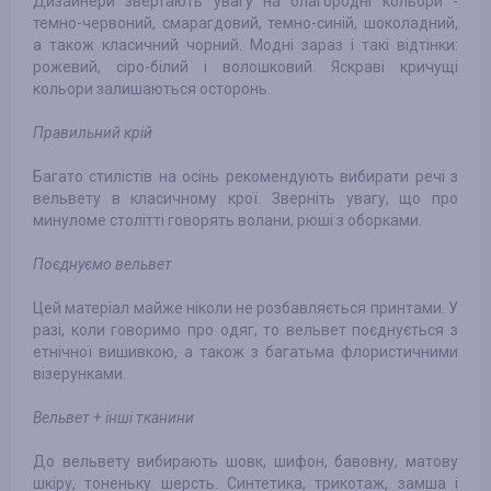
Дизайнери звертають увагу на благородні кольори -
темно-червоний, смарагдовий, темно-синій, шоколадний,
а також класичний чорний. Модні зараз і такі відтінки:
рожевий, сіро-білий і волошковий. Яскраві кричущі
кольори залишаються осторонь.
Правильний крій
Багато стилістів на осінь рекомендують вибирати речі з
вельвету в класичному крої. Зверніть увагу, що про
минуломе столітті говорять волани, рюші з оборками.
Поєднуємо вельвет
Цей матеріал майже ніколи не розбавляється принтами. У
разі, коли говоримо про одяг, то вельвет поєднується з
етнічної вишивкою, а також з багатьма флористичними
візерунками.
Вельвет + інші тканини
До вельвету вибирають шовк, шифон, бавовну, матову
шкіру, тоненьку шерсть. Синтетика, трикотаж, замша і