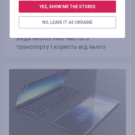
YES, SHOW ME THE STORES
NO, LEAVE IT AS UKRAINE
23.06.2016
Види екологічно чистого
транспорту і користь від нього