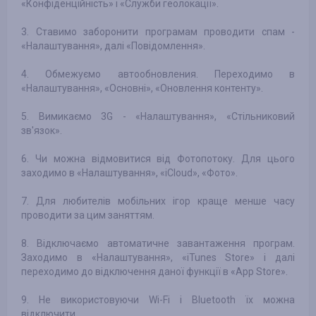
«Конфіденційність» і «Служби геолокації».
3. Ставимо заборонити програмам проводити спам -
«Налаштування», далі «Повідомлення».
4. Обмежуємо автообновления. Переходимо в
«Налаштування», «Основні», «Оновлення контенту».
5. Вимикаємо 3G - «Налаштування», «Стільниковий
зв'язок».
6. Чи можна відмовитися від Фотопотоку. Для цього
заходимо в «Налаштування», «iCloud», «Фото».
7. Для любителів мобільних ігор краще менше часу
проводити за цим заняттям.
8. Відключаємо автоматичне завантаження програм.
Заходимо в «Налаштування», «iTunes Store» і далі
переходимо до відключення даної функції в «App Store».
9. Не використовуючи Wi-Fi і Bluetooth їх можна
відключити.