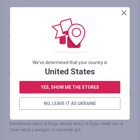
Shenzhen SUNSKY Technology Limited є дочірньою
компанією Oaken Technology Group Limited, яка управляє
численними фабриками електроніки.
Було 2.69%, стало - 5.38% Кешбек з оплаченого
замовлення
We've determined that your country is
United States
ПРОСТОЗАЙМ
. Кредитний сервіс.
YES, SHOW ME THE STORES
NO, LEAVE IT AS UKRAINE
Україна ПРОСТОЗАЙМ - це простий, зручний і швидкий
сервіс, за допомогою якого легко отримати кредит на
банківську карту в будь-якому місці і в будь-який час, в
тому числі у вихідні та святкові дні.