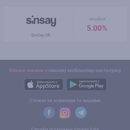
кешбек
5.00%
SinSay UA
Більше знижок
у нашому мобільному застосунку
Стежте за новинами та акціями
Служба підтримки Smarty.Sale