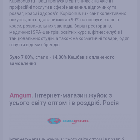
Kupibonus ru - ваш пропуск в світ знижок на якісні і
професійні послуги в сфері навчання, відпочинку та
розваг, краси і здоров'я. Kupibonus ru - сайт колективних
покупок, що надає знижки до 90% на послуги салонів
краси, розважальних закладів, барів і ресторанів,
медичних і SPA-центрів, освітніх курсів, фітнес-клубів і
танцювальних студій, а також на косметичні товари, одяг
і взуття відомих брендів.
Було 7.00%, стало - 14.00% Кешбек з оплаченого
замовлення
Amgum
. Інтернет-магазин жуйок з
усього світу оптом і в роздріб. Росія
Інтернет-магазин жуйок з усього світу оптом і в роздріб.