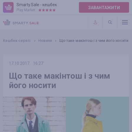
Smarty.Sale - кешбек
ЗАВАНТАЖИТИ
Play Market:
ПРАВИЛА
ПЛАГІНИ
Кешбек сервіс
Новини
Що таке макінтош і з чим його носити
17.10.2017
16:27
Що таке макінтош і з чим
його носити