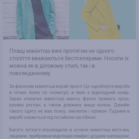
Плащі макінтош вже протягом не одного
століття вважаються бестселерами. Носити їх
можна як в діловому стилі, так і в
повсякденному
За фасоном макінтоші вкрай прості. Це однобортні вироби
в чітких лініях по геометрії, в яких є відкладний комір.
Зараз класичні макінтоші мають фасон прямого крою,
рукава реглан, а також довжину вище коліна. Дизайн
такого одягу не має поясу, заклепок і пряжок. Ґудзики в
виробі ховаються під потайною застібкою.
Багато кутюр'є впровадили в сучасні макінтоші виточки,
лацкани, прибравши відкладні коміри і додали капюшони.