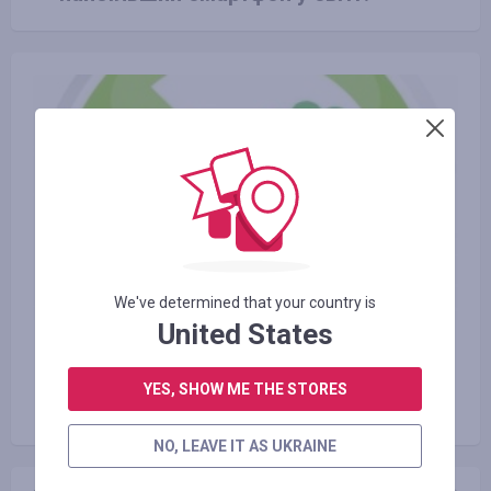
We've determined that your country is
United States
23.06.2016
Види екологічно чистого
YES, SHOW ME THE STORES
транспорту і користь від нього
NO, LEAVE IT AS UKRAINE