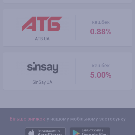
кешбек
0.88%
ATB UA
кешбек
5.00%
SinSay UA
Більше знижок
у нашому мобільному застосунку