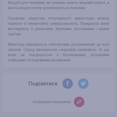
Моделі для чоловіків, як і раніше, мають вільний силует, а
жіночі моделі тепер доповнюються поясами.
Головним секретом популярності макінтошів можна
назвати їх незвичайну універсальність. Прекрасно вони
виглядають з джинсами, брюками, костюмами і іншим
одягом.
Макінтош вважається елегантним доповненням до всіх
образів. Серед мінімальних недоліків називають те що
вони не поєднуються з босоніжками, хутряними
лоферами та яскравими кросівками.
Поділитися
Копіювати посилання