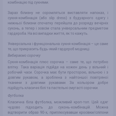
комбінацію під сукнями.
Зараз білизну не соромляться виставляти напоказ, і
сукня-комбінація (або slip dress) з будуарного одягу і
нижньої білизни спочатку перейшла до розряду вечірніх
суконь, а тепер і зовсім стала універсальним предметом
гардероба. На всі випадки життя, як то кажуть.
Універсальна і функціональна сукня-комбінація – це саме
те, що прикрасить будь-який гардероб модниці.
Вибираємо сорочку
Сукня-комбінація плюс сорочка – саме те, що потрібно
влітку. Така варіація підійде на кожен день у вільний і
робочий часи. Сорочка має бути просторою, вільною і з
довгим рукавом, а зроблена з найтоншої повітряної
тканини з довгими рукавами. За кольором добре
підійдуть класичні білі та пастельні смугасті сорочки.
Футболка
Класична біла футболка, можливий кроп-топ. Цей одяг
чудово підходить до суконь-комбінацій. Можна
відтворити образ 90-х, приплюсувавши кросівки/сліпони