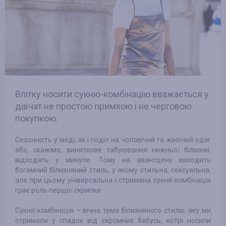
Влітку носити сукню-комбінацію вважається у
дівчат не простою примхою і не черговою
покупкою.
Сезонність у моді, як і поділ на чоловічий та жіночий одяг
або, скажімо, виняткове табуювання нижньої білизни,
відходять у минуле. Тому на авансцену виходить
богемний білизняний стиль, у якому стильна, сексуальна,
але при цьому універсальна і стримана сукня-комбінація
грає роль першої скрипки.
Сукня-комбінація – вічна тема білизняного стилю, яку ми
отримали у спадок від скромних бабусь, котрі носили