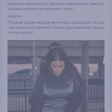
Відмінним вибором буде бандана, шийна хустка, намисто.
Модники і модниці ще виділяють чокер.
Кардіган
Об'ємний довгий кардіган врятує від прохолодної погоди,
тому краще його накинути поверх сукні-комбінації також у
літні вечірні дні.