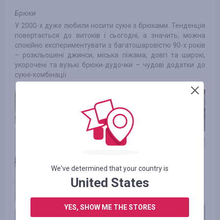
Брюки
У 2000-х дуже любили носити сукні з брюками. Тенденція
повертається до витоків і сьогодні, а значить, можна
спокійно експериментувати з багатошаровістю 90-х років
– розкльошені джинси, міська піжама, довгі та широкі,
укорочені та вузькі брюки-дудочки – чудові додатки до
сукні-комбінації
We've determined that your country is
United States
YES, SHOW ME THE STORES