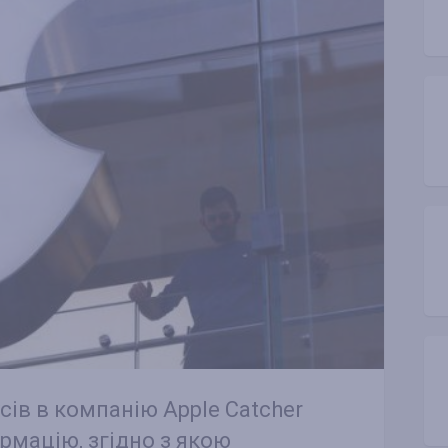
сів в компанію Apple Catcher
рмацію, згідно з якою