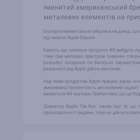
іменитий американський бр
металевих елементів на прис
Експерти моментально зійшлися на думці, що 
під назвою Apple Glasses.
Кажуть, що новенькі продукти AR вийдуть пр
тому сам матеріал пристроїв повинен створ
розробку складною по багатьох параметрах
реальності від Apple дійсно вистачає.
Над яким продуктом Apple працює зараз, ніч
американці презентують автономний гаджет д
виявиться AR-окуляри. Припустимо, що це буде 
Директор Apple Тім Кук казав про те, що 
працездатності людини, тому це дійсно корис