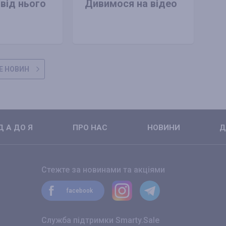
 від нього
Дивимося на відео
Е НОВИН
 А ДО Я
ПРО НАС
НОВИНИ
Д
Стежте за новинами та акціями
facebook
Служба підтримки Smarty.Sale