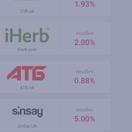
1.93%
EVA.ua
кешбек
2.00%
iHerb.com
кешбек
0.88%
ATB UA
кешбек
5.00%
SinSay UA