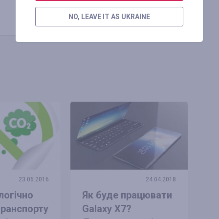
Копіювати посилання
NO, LEAVE IT AS UKRAINE
23.06.2016
24.04.2018
логічно
Як буде працювати
транспорту
Galaxy X7?