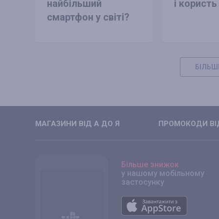
найбільший
і користь
смартфон у світі?
БІЛЬШ
МАГАЗИНИ ВIД А ДО Я
ПРОМОКОДИ ВIД
Більше знижок
у нашому мобільному
застосунку