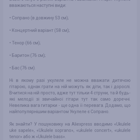
вважаються наступні види:
• Сопрано (в довжину 53 см);
• Концертний варіант (58 см);
• Тенор (66 см);
• Баритон (76 см);
• Бас (76 см).
Ні в якому разі укулеле не можна вважати дитячою
гітарою, однак грати на ній можуть як діти, так і дорослі.
Вчитися на ній просто, адже тут тільки 4 струни, та й будь-
які мелодії зі звичайної гітари тут так само доречні.
Невелика вага гитарки - ще одна її перевага. Додамо, що
найпопулярнішим варіантом Укулеле є Сопрано.
Як знайти? У пошуковику на Aliexpress вводимо «Ukulele
uke sapele», «Ukulele soprano», «ukulele concert», «ukulele
tenor» або ж «Ukulele bass».