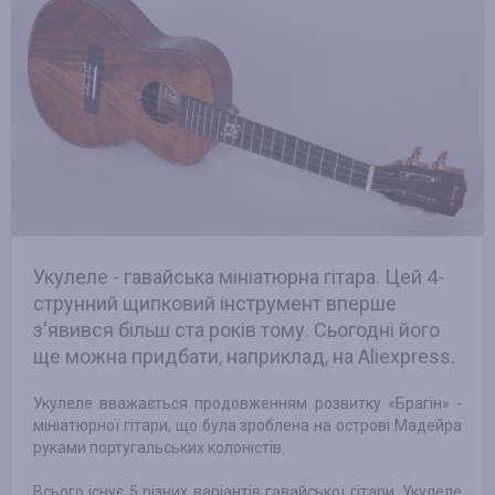
Укулеле - гавайська мініатюрна гітара. Цей 4-
струнний щипковий інструмент вперше
з'явився більш ста років тому. Сьогодні його
ще можна придбати, наприклад, на Aliexpress.
Укулеле вважається продовженням розвитку «Брагін» -
мініатюрної гітари, що була зроблена на острові Мадейра
руками португальських колоністів.
Всього існує 5 різних варіантів гавайської гітари. Укулеле