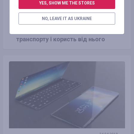
YES, SHOW ME THE STORES
NO, LEAVE IT AS UKRAINE
23.06.2016
Види екологічно чистого
транспорту і користь від нього