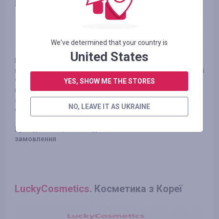
Kazanchik
. Магазин посуду для кухні
We've determined that your country is
United States
Інтернет магазин посуду для кухні «Казанчік ру» пропонує
широкий вибір за найкращими цінами. Завжди в наявності
чавунний посуд, казани, каструлі, зручні і функціональні
YES, SHOW ME THE STORES
мангали і грилі для дачі, печі та тандири, і інші корисні
аксесуари для приготування смачних і оригінальних
NO, LEAVE IT AS UKRAINE
страв.
Було до 3.29%, стало - до 6.58% Кешбек з оплаченого
замовлення
LuckyCosmetics
. Косметика з Кореї