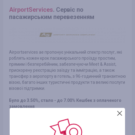
AirportServices
. Сервіс по
пасажирським перевезенням
Airportservices ae пропонує унікальний спектр послуг, які
роблять кожен крок пасажирського проїзду простим,
прямим і безперебійним, забезпечуючи Meet & Assist,
прискорену реєстрацію заїзду та імміграцію, а також
трансфер з аеропорту в готель, з 96-годинний транзитною
візою, багато інших туристичні продукти та великі послуги
візової підтримки.
Було до 3.50%, стало - до 7.00% Кешбек з оплаченого
замовлення