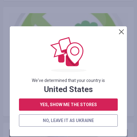
We've determined that your country is
United States
23.06.2016
Види екологічно чистого
YES, SHOW ME THE STORES
транспорту і користь від нього
NO, LEAVE IT AS UKRAINE