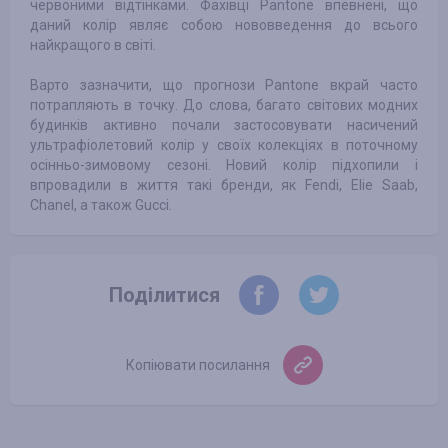
червоними відтінками. Фахівці Pantone впевнені, що
даний колір являє собою нововведення до всього
найкращого в світі.
Варто зазначити, що прогнози Pantone вкрай часто
потрапляють в точку. До слова, багато світових модних
будинків активно почали застосовувати насичений
ультрафіолетовий колір у своїх колекціях в поточному
осінньо-зимовому сезоні. Новий колір підхопили і
впровадили в життя такі бренди, як Fendi, Elie Saab,
Chanel, а також Gucci.
Поділитися
Копіювати посилання