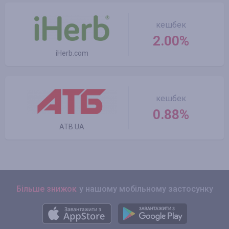
кешбек
2.00%
iHerb.com
кешбек
0.88%
ATB UA
Більше знижок
у нашому мобільному застосунку