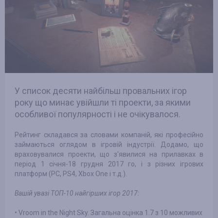
У список десяти найбільш провальних ігор
року що минає увійшли ті проекти, за якими
особливої популярності і не очікувалося.
Рейтинг складався за словами компаній, які професійно
займаються оглядом в ігровій індустрії. Додамо, що
враховувалися проекти, що з'явилися на прилавках в
період 1 січня-18 грудня 2017 го, і з різних ігрових
платформ (PC, PS4, Xbox One і т.д.).
Вашій увазі ТОП-10 найгірших ігор 2017:
• Vroom in the Night Sky. Загальна оцінка 1.7 з 10 можливих