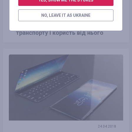
YES, SHOW ME THE STORES
NO, LEAVE IT AS UKRAINE
23.06.2016
Види екологічно чистого
транспорту і користь від нього
24.04.2018