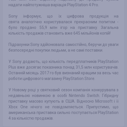
надати найпотужніша варіація PlayStation 4 Pro.
Sony інформує, що їх цифрова продукція на
свята аналогічно користувалася прекрасним попитом -
було продано 55,9 млн ігор на приставку. Загальна
кількість продажів становить вже 645 мільйонів копій!
Підрахунки Sony здійснювала самостійно, беручи до уваги
безпосередні покупки людьми, а не самі поставки.
У Sony додають, що кількість передплатників PlayStation
Plus вже досягає показника понад 31,5 млн користувачів.
Останній місяць 2017 го був визнаний кращим за весь час
роботи цифрового магазину PlayStation Store.
У Новому році у святковий сезон компанія конкурувала з
недавньою новинкою в особі Nintendo Switch. Гібридну
приставку масово купують в США. Відносно Microsoft і її
Xbox One нічого не повідомляється. Припустимо, що
американська приставка сильно поступається PlayStation
4 за кількістю продажів.